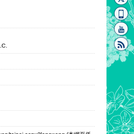
[連
覽
系"
.C.
結]"
[連
結]"