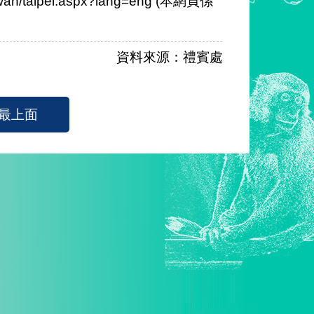
/taiwan/taipei.aspx?lang=eng (本網頁係
資料來源：禮賓處
最上面