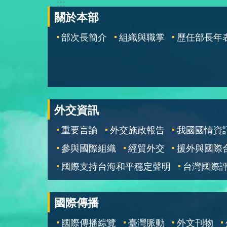
:::
關於本部
部次長簡介
組織與職掌
歷任部長年
外交資訊
重要言論
外交施政報告
我國國情資
參與國際組織
經貿外交
援外與國際
國際支持台海和平穩定聲明
台灣國際
國際傳播
國際傳播綜覽
臺灣脈動
外文刊物