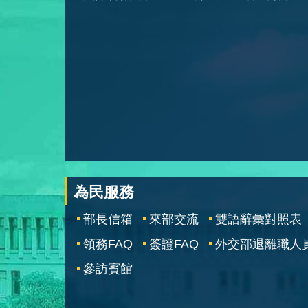
為民服務
部長信箱
來部交流
雙語辭彙對照表
領務FAQ
簽證FAQ
外交部退離職人
參訪賓館