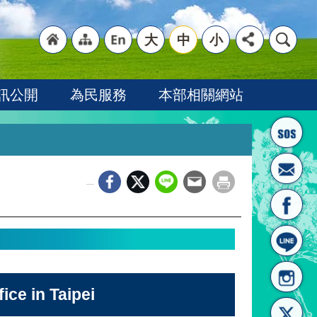
大
中
小
"回
"網
"英
訊公開
為民服務
本部相關網站
_
首頁
站導
文語
 in Taipei