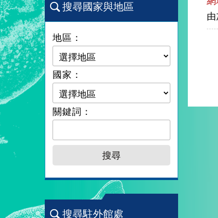
網
搜尋國家與地區
由
地區：
國家：
關鍵詞：
搜尋駐外館處