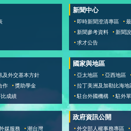
新聞中心
表
即時新聞澄清專區
新聞參考資料
新聞
求才公告
國家與地區
訊及外交基本方針
亞太地區
亞西地區
合作
獎助學金
拉丁美洲及加勒比海地
評比成績
駐台外國機構
駐外
政府資訊公開
外媒服務
潮台灣
外交部人權事務專區