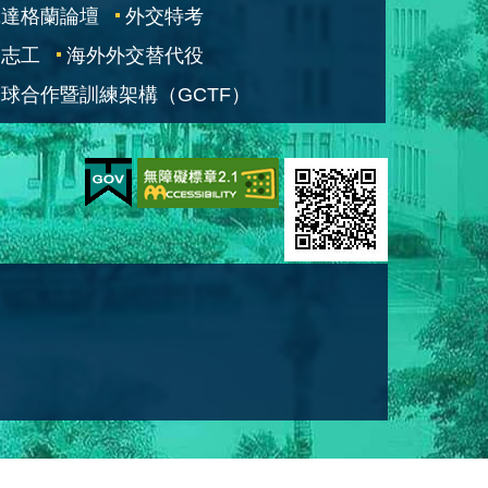
凱達格蘭論壇
外交特考
交志工
海外外交替代役
球合作暨訓練架構（GCTF）