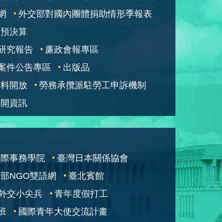
網
外交部對國內團體捐助情形季報表
部預決算
研究報告
廉政會報專區
案件公告專區
出版品
資料開放
勞務承攬派駐勞工申訴機制
公開資訊
國際事務學院
臺灣日本關係協會
部NGO雙語網
臺北賓館
外交小尖兵
青年度假打工
班
國際青年大使交流計畫