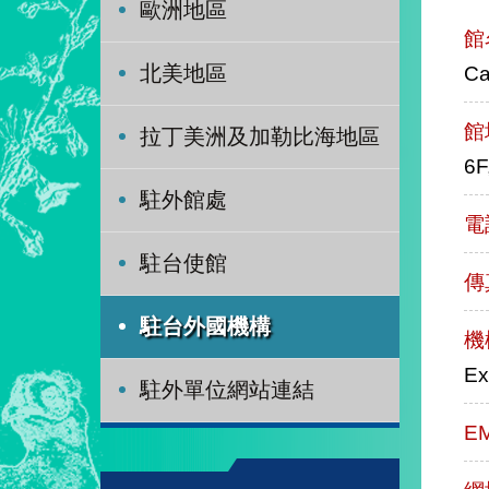
歐洲地區
館
Ca
北美地區
館
拉丁美洲及加勒比海地區
6F
駐外館處
電
駐台使館
傳
駐台外國機構
機
Ex
駐外單位網站連結
E