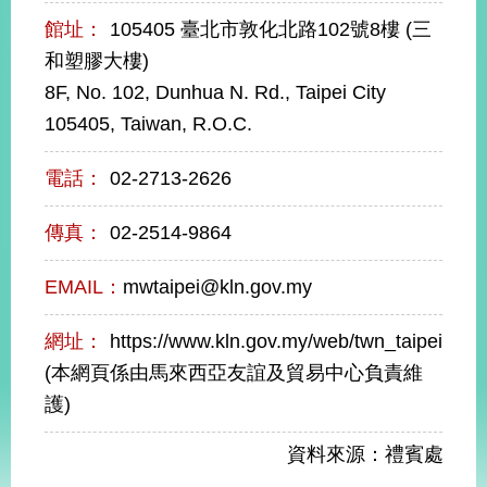
經
館址：
105405 臺北市敦化北路102號8樓 (三
濟
日
和塑膠大樓)
不
8F, No. 102, Dunhua N. Rd., Taipei City
落
國
105405, Taiwan, R.O.C.
台
海
電話：
02-2713-2626
和
平
傳真：
02-2514-9864
護
照
EMAIL：
mwtaipei@kln.gov.my
回
網址：
https://www.kln.gov.my/web/twn_taipei
首
網
(本網頁係由馬來西亞友誼及貿易中心負責維
頁
護)
站
關
於
導
資料來源：禮賓處
本
覽