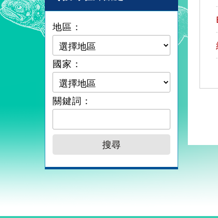
地區：
國家：
關鍵詞：