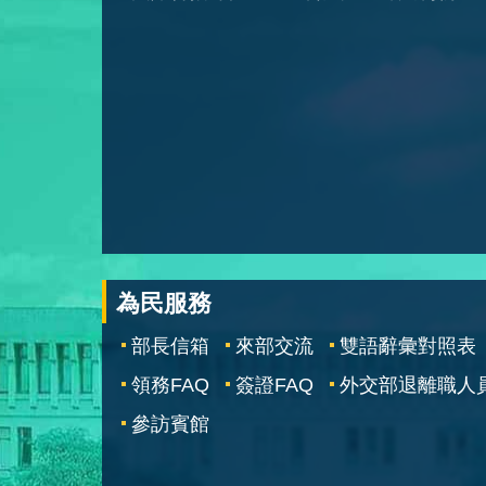
為民服務
部長信箱
來部交流
雙語辭彙對照表
領務FAQ
簽證FAQ
外交部退離職人
參訪賓館