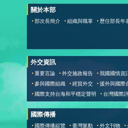
:::
關於本部
部次長簡介
組織與職掌
歷任部長年
外交資訊
重要言論
外交施政報告
我國國情資
參與國際組織
經貿外交
援外與國際
國際支持台海和平穩定聲明
台灣國際
國際傳播
國際傳播綜覽
臺灣脈動
外文刊物