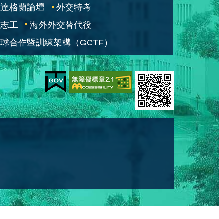
凱達格蘭論壇
外交特考
交志工
海外外交替代役
球合作暨訓練架構（GCTF）