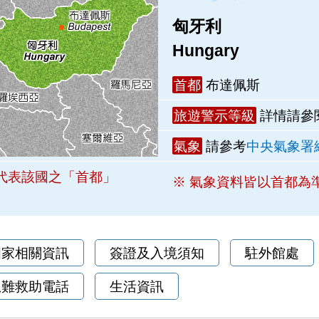
匈牙利
Hungary
首都
布達佩斯
旅遊警示等級
詳情請參
氣象
請參考
中央氣象署
代表該國之「首都」
※ 氣象資料皆以首都為
國家相關資訊
簽證及入境須知
駐外館處
急難救助電話
生活資訊