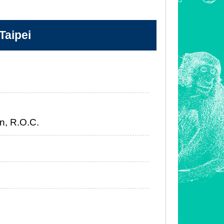
aipei
an, R.O.C.