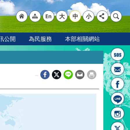
大
中
小
"回
"網
"英
訊公開
為民服務
本部相關網站
_
首頁
站導
文語