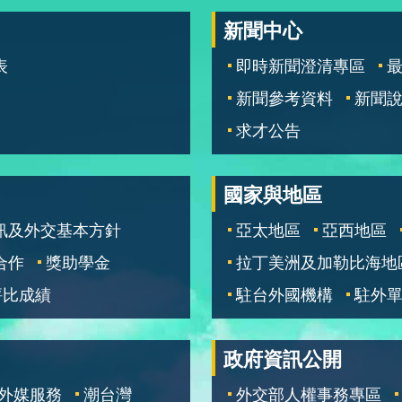
新聞中心
表
即時新聞澄清專區
新聞參考資料
新聞
求才公告
國家與地區
訊及外交基本方針
亞太地區
亞西地區
合作
獎助學金
拉丁美洲及加勒比海地
評比成績
駐台外國機構
駐外
政府資訊公開
外媒服務
潮台灣
外交部人權事務專區