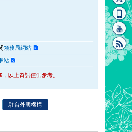
[連
覽
系"
閱
領務局網站
網站
結]"
[連
準，以上資訊僅供參考。
駐台外國機構
結]"