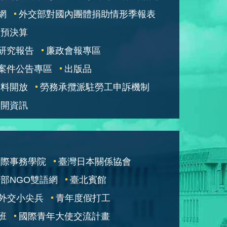
網
外交部對國內團體捐助情形季報表
部預決算
研究報告
廉政會報專區
案件公告專區
出版品
資料開放
勞務承攬派駐勞工申訴機制
公開資訊
國際事務學院
臺灣日本關係協會
部NGO雙語網
臺北賓館
外交小尖兵
青年度假打工
班
國際青年大使交流計畫