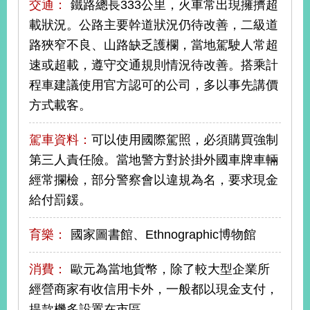
交通：
鐵路總長333公里，火車常出現擁擠超
播
載狀況。公路主要幹道狀況仍待改善，二級道
政
路狹窄不良、山路缺乏護欄，當地駕駛人常超
府
速或超載，遵守交通規則情況待改善。搭乘計
資
訊
程車建議使用官方認可的公司，多以事先講價
公
方式載客。
開
駕車資料：
可以使用國際駕照，必須購買強制
為
民
第三人責任險。當地警方對於掛外國車牌車輛
服
經常攔檢，部分警察會以違規為名，要求現金
務
給付罰鍰。
本
部
育樂：
國家圖書館、Ethnographic博物館
相
關
消費：
歐元為當地貨幣，除了較大型企業所
網
經營商家有收信用卡外，一般都以現金支付，
站
提款機多設置在市區。