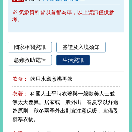
部
※ 氣象資料皆以首都為準，以上資訊僅供參
新
考。
聞
中
心
外
國家相關資訊
簽證及入境須知
交
資
急難救助電話
生活資訊
訊
國
飲食：
飲用水應煮沸再飲
家
與
衣著：
科國人士平時衣著與一般歐美人士並
地
無太大差異。居家或一般外出，春夏季以舒適
區
為原則，秋冬兩季外出則宜注意保暖，宜備妥
國
禦寒衣物。
際
傳