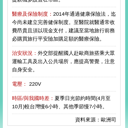
醫療及保險制度：
2014年通過健康保險法，迄
旅
部
粉
外
長
絲
今尚未建立完善健保制度。至醫院就醫通常收
國
信
專
人
箱
頁
費昂貴且須以現金支付，建議至當地旅行前務
急
難
救
必購買旅行平安險加購足額的醫療保險。
LINE
助
Instagram
X平台
服
(原推特)
務
專
治安狀況：
外交部提醒國人赴歐商旅搭乘大眾
線
運輸工具及出入公共場所，應提高警覺，注意
APP
YouTube
RSS
自身安全。
政
電壓：
220V
府
網
站
時區/與我國時差：
夏季日光節約時間(4月至
資
10月)較台灣慢6小時、其他季節慢7小時。
料
開
資料來源：歐洲司
放
宣