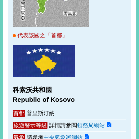
經
濟
日
不
落
國
代表該國之「首都」
台
海
和
平
護
照
科索沃共和國
回
Republic of Kosovo
首
網
首都
普里斯汀納
頁
站
關
旅遊警示等級
詳情請參閱
領務局網站
於
導
本
氣象
請參考
中央氣象署網站
覽