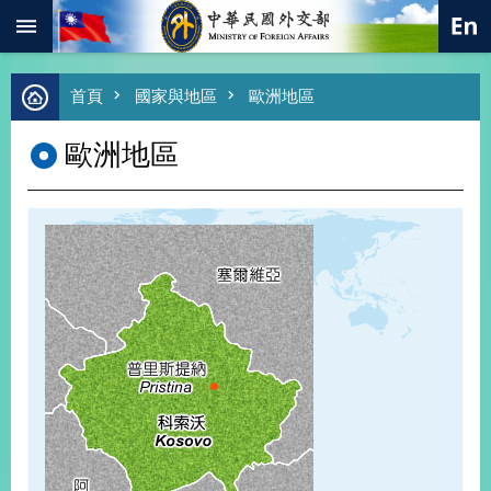
:::
跳到主要內容區塊
進
首頁
國家與地區
歐洲地區
階
搜
歐洲地區
尋
熱
門
關
鍵
字
總
合
外
交
價
值
外
交