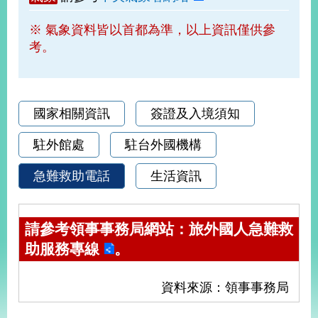
部
※ 氣象資料皆以首都為準，以上資訊僅供參
新
考。
聞
中
心
外
國家相關資訊
簽證及入境須知
交
資
駐外館處
駐台外國機構
訊
急難救助電話
生活資訊
國
家
與
請參考領事事務局網站：
旅外國人急難救
地
助服務專線
。
區
國
資料來源：領事事務局
際
傳