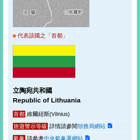
經
濟
日
不
落
國
代表該國之「首都」
台
海
和
平
護
照
立陶宛共和國
回
Republic of Lithuania
首
網
首都
維爾紐斯(Vilnius)
頁
站
關
旅遊警示等級
詳情請參閱
領務局網站
於
導
本
氣象
請參考
中央氣象署網站
覽