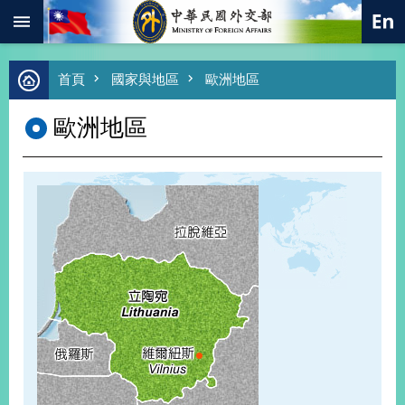
:::
跳到主要內容區塊
進
首頁
國家與地區
歐洲地區
階
搜
歐洲地區
尋
熱
門
關
鍵
字
總
合
外
交
價
值
外
交