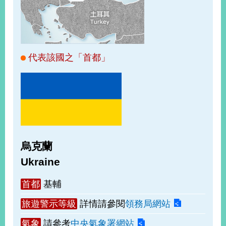
經
濟
日
不
落
國
代表該國之「首都」
台
海
和
平
護
照
烏克蘭
回
Ukraine
首
網
首都
基輔
頁
站
關
旅遊警示等級
詳情請參閱
領務局網站
於
導
本
氣象
請參考
中央氣象署網站
覽