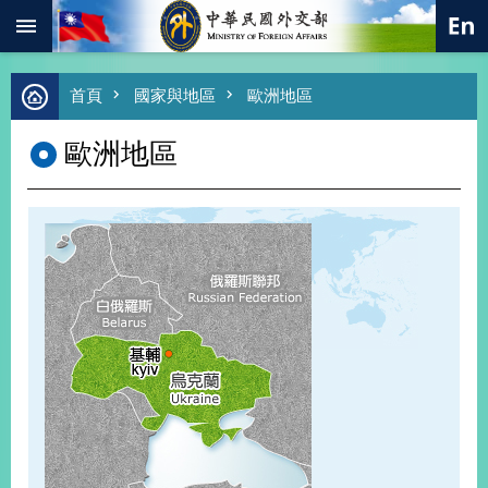
:::
跳到主要內容區塊
進
首頁
國家與地區
歐洲地區
階
搜
歐洲地區
尋
熱
門
關
鍵
字
總
合
外
交
價
值
外
交