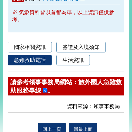
部
※ 氣象資料皆以首都為準，以上資訊僅供參
新
考。
聞
中
心
外
國家相關資訊
簽證及入境須知
交
資
急難救助電話
生活資訊
訊
國
請參考領事事務局網站：
旅外國人急難救
家
助服務專線
。
與
地
區
資料來源：領事事務局
國
際
傳
回上一頁
回最上面