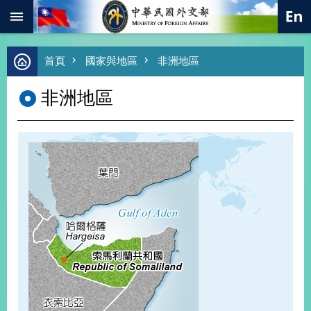
:::
跳到主要內容區塊
進
首頁
國家與地區
非洲地區
階
搜
非洲地區
尋
熱
門
關
鍵
字
總
合
外
交
價
值
外
交