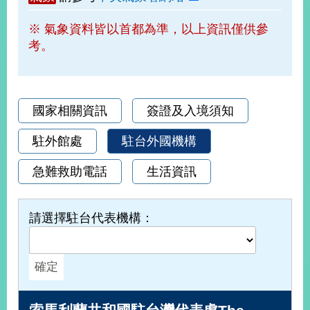
部
※ 氣象資料皆以首都為準，以上資訊僅供參
新
考。
聞
中
心
外
國家相關資訊
簽證及入境須知
交
資
駐外館處
駐台外國機構
訊
急難救助電話
生活資訊
國
家
與
請選擇駐台代表機構：
地
區
國
際
傳