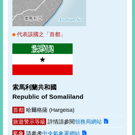
經
濟
日
不
落
國
代表該國之「首都」
台
海
和
平
護
照
索馬利蘭共和國
回
Republic of Somaliland
首
網
首都
哈爾格薩 (Hargeisa)
頁
站
關
旅遊警示等級
詳情請參閱
領務局網站
於
導
本
氣象
請參考
中央氣象署網站
覽