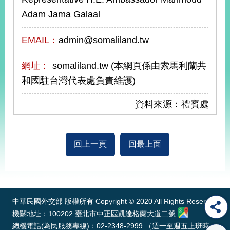
Adam Jama Galaal
旅
部
粉
外
長
絲
EMAIL：
admin@somaliland.tw
國
信
專
人
箱
頁
急
難
網址：
somaliland.tw (本網頁係由索馬利蘭共
救
LINE
助
Instagram
X平台
和國駐台灣代表處負責維護)
服
(原推特)
務
專
線
資料來源：禮賓處
APP
YouTube
RSS
政
回上一頁
回最上面
府
網
:::
站
資
料
中華民國外交部 版權所有 Copyright © 2020 All Rights Reserved
開
機關地址：100202 臺北市中正區凱達格蘭大道二號
放
總機電話(為民服務專線)：02-2348-2999 （週一至週五上班時
宣