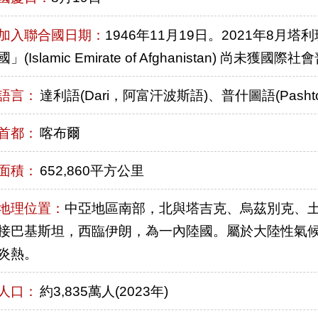
加入聯合國日期：
1946年11月19日。2021年8
國」(Islamic Emirate of Afghanistan) 尚未獲國
語言：
達利語(Dari，阿富汗波斯語)、普什圖語(Pashto
首都：
喀布爾
面積：
652,860平方公里
地理位置：
中亞地區南部，北與塔吉克、烏茲別克、
接巴基斯坦，西臨伊朗，為一內陸國。屬於大陸性氣
炎熱。
人口：
約3,835萬人(2023年)