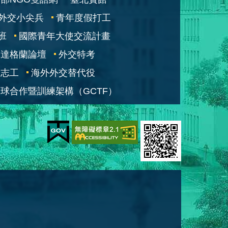
外交小尖兵
青年度假打工
班
國際青年大使交流計畫
凱達格蘭論壇
外交特考
交志工
海外外交替代役
球合作暨訓練架構（GCTF）