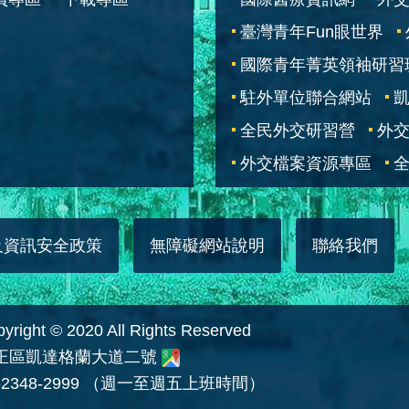
臺灣青年Fun眼世界
國際青年菁英領袖研習
駐外單位聯合網站
全民外交研習營
外
外交檔案資源專區
全
及資訊安全政策
無障礙網站說明
聯絡我們
 © 2020 All Rights Reserved
中正區凱達格蘭大道二號
2348-2999 （週一至週五上班時間）