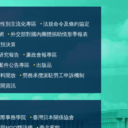
性別主流化專區
法規命令及條約協定
網
外交部對國內團體捐助情形季報表
部預決算
研究報告
廉政會報專區
案件公告專區
出版品
資料開放
勞務承攬派駐勞工申訴機制
公開資訊
國際事務學院
臺灣日本關係協會
部NGO雙語網
臺北賓館