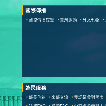
國際傳播
國際傳播綜覽
臺灣脈動
外文刊物
為民服務
部長信箱
來部交流
雙語辭彙對照表
領務FAQ
簽證FAQ
外交部退離職人