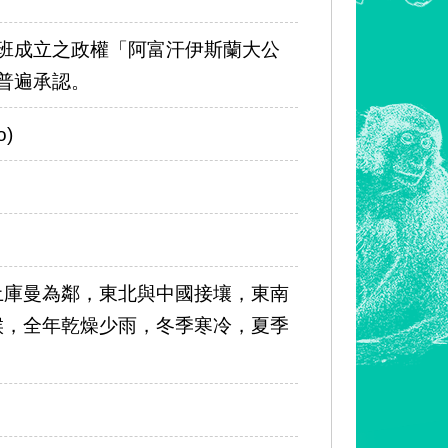
月塔利班成立之政權「阿富汗伊斯蘭大公
際社會普遍承認。
)
土庫曼為鄰，東北與中國接壤，東南
候，全年乾燥少雨，冬季寒冷，夏季