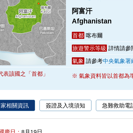
阿富汗
Afghanistan
首都
喀布爾
旅遊警示等級
詳情請參
氣象
請參考
中央氣象署
代表該國之「首都」
※ 氣象資料皆以首都為
國家相關資訊
簽證及入境須知
急難救助電
國慶日：
8月19日