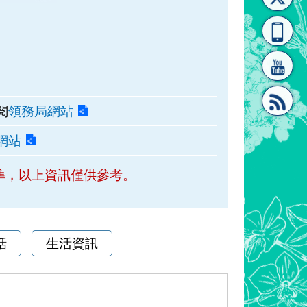
[連
覽
系"
閱
領務局網站
網站
結]"
[連
準，以上資訊僅供參考。
話
生活資訊
結]"