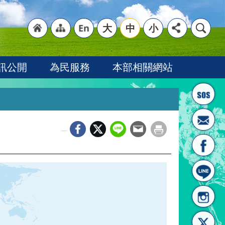
大
中
小
"回
"網
"英
訊公開
為民服務
本部相關網站
_
首頁
站導
文語