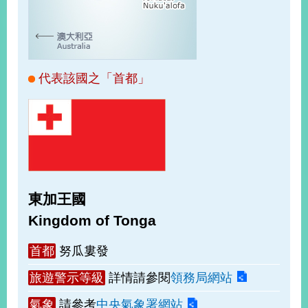
經
濟
日
不
落
國
代表該國之「首都」
台
海
和
平
護
照
東加王國
回
Kingdom of Tonga
首
網
首都
努瓜婁發
頁
站
關
旅遊警示等級
詳情請參閱
領務局網站
於
導
本
氣象
請參考
中央氣象署網站
覽