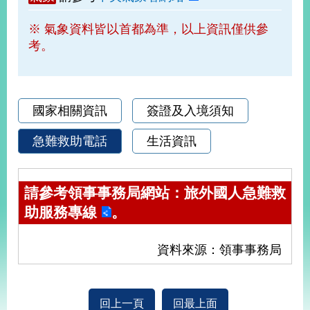
部
※ 氣象資料皆以首都為準，以上資訊僅供參
新
考。
聞
中
心
外
國家相關資訊
簽證及入境須知
交
資
急難救助電話
生活資訊
訊
國
請參考領事事務局網站：
旅外國人急難救
家
助服務專線
。
與
地
區
資料來源：領事事務局
國
際
傳
回上一頁
回最上面