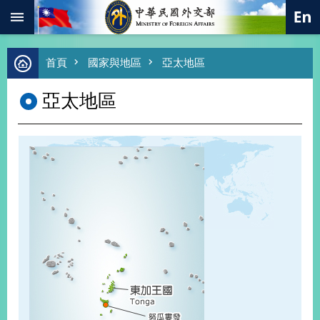
:::
跳到主要內容區塊
進
首頁
國家與地區
亞太地區
階
搜
亞太地區
尋
熱
門
關
鍵
字
總
合
外
交
價
值
外
交