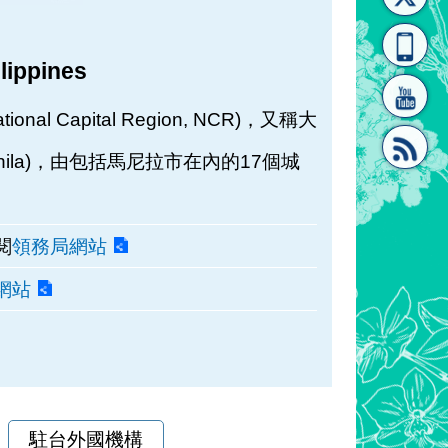
[連
覽
系"
ilippines
nal Capital Region, NCR)，又稱大
anila)，由包括馬尼拉市在內的17個城
結]"
[連
閱
領務局網站
網站
結]"
駐台外國機構