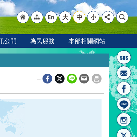
大
中
小
"回
"網
"英
訊公開
為民服務
本部相關網站
_
首頁
站導
文語