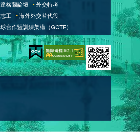
凱達格蘭論壇
外交特考
交志工
海外外交替代役
球合作暨訓練架構（GCTF）