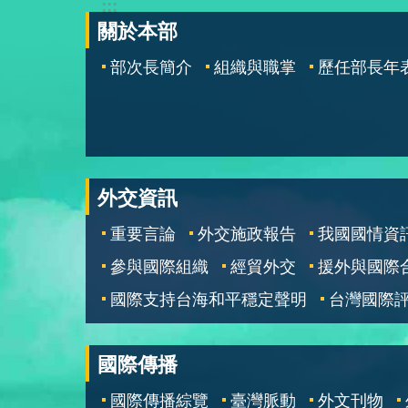
:::
關於本部
部次長簡介
組織與職掌
歷任部長年
外交資訊
重要言論
外交施政報告
我國國情資
參與國際組織
經貿外交
援外與國際
國際支持台海和平穩定聲明
台灣國際
國際傳播
國際傳播綜覽
臺灣脈動
外文刊物