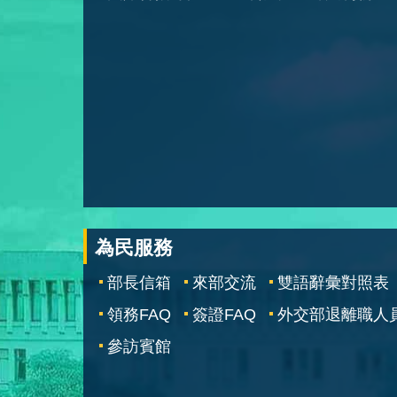
為民服務
部長信箱
來部交流
雙語辭彙對照表
領務FAQ
簽證FAQ
外交部退離職人
參訪賓館