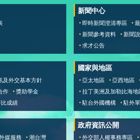
新聞中心
表
即時新聞澄清專區
新聞參考資料
新聞
求才公告
國家與地區
訊及外交基本方針
亞太地區
亞西地區
合作
獎助學金
拉丁美洲及加勒比海地
評比成績
駐台外國機構
駐外
政府資訊公開
外媒服務
潮台灣
外交部人權事務專區