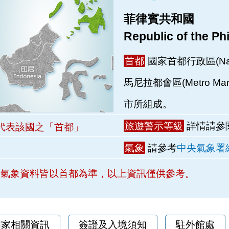
菲律賓共和國
Republic of the Ph
首都
國家首都行政區(Natio
馬尼拉都會區(Metro M
市所組成。
旅遊警示等級
詳情請參
代表該國之「首都」
氣象
請參考
中央氣象署
 氣象資料皆以首都為準，以上資訊僅供參考。
國家相關資訊
簽證及入境須知
駐外館處