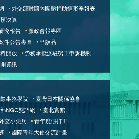
網
外交部對國內團體捐助情形季報表
部預決算
研究報告
廉政會報專區
案件公告專區
出版品
資料開放
勞務承攬派駐勞工申訴機制
公開資訊
國際事務學院
臺灣日本關係協會
部NGO雙語網
臺北賓館
外交小尖兵
青年度假打工
班
國際青年大使交流計畫