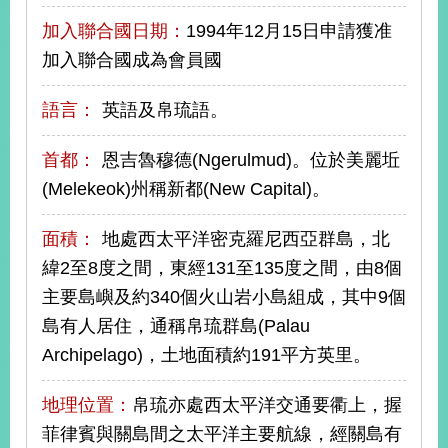
播
加入聯合國日期：
1994年12月15日申請獲准
政
加入聯合國成為會員國
府
資
語言：
英語及帛琉語。
訊
公
首都：
恩吉魯穆德(Ngerulmud)。位於美麗坵
開
(Melekeok)州稱新都(New Capital)。
為
民
面積：
地處西太平洋密克羅尼西亞群島，北
服
緯2至8度之間，東經131至135度之間，由8個
務
主要島嶼及約340個火山岩小島組成，其中9個
本
島有人居住，通稱帛琉群島(Palau
部
Archipelago)，土地面積約191平方英里。
相
關
網
地理位置：
帛琉亦處西太平洋交通要衢上，握
站
菲律賓與關島間之太平洋主要航線，經關島有