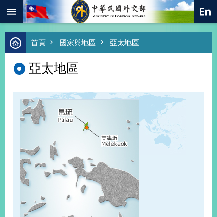
:::
跳到主要內容區塊
進
首頁
國家與地區
亞太地區
階
搜
亞太地區
尋
熱
門
關
鍵
字
總
合
外
交
價
值
外
交