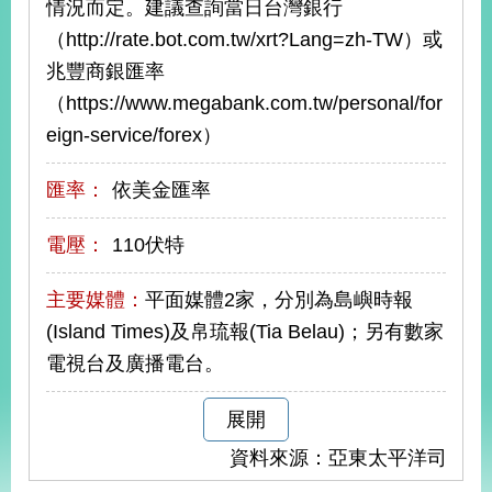
情況而定。建議查詢當日台灣銀行
告
（http://rate.bot.com.tw/xrt?Lang=zh-TW）或
隱
兆豐商銀匯率
私
（https://www.megabank.com.tw/personal/for
權
eign-service/forex）
保
護
及
匯率：
依美金匯率
資
訊
電壓：
110伏特
安
全
主要媒體：
平面媒體2家，分別為島嶼時報
政
策
(Island Times)及帛琉報(Tia Belau)；另有數家
電視台及廣播電台。
無
障
展開
礙
網
資料來源：亞東太平洋司
站
說