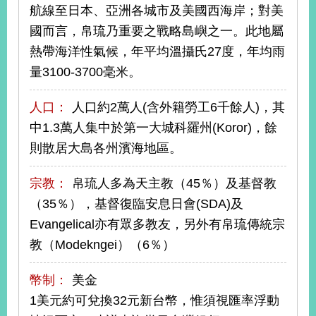
航線至日本、亞洲各城市及美國西海岸；對美
國而言，帛琉乃重要之戰略島嶼之一。此地屬
旅
部
粉
熱帶海洋性氣候，年平均溫攝氏27度，年均雨
外
長
絲
國
信
專
人
箱
頁
量3100-3700毫米。
急
難
救
LINE
助
Instagram
X平台
人口：
人口約2萬人(含外籍勞工6千餘人)，其
服
(原推特)
務
中1.3萬人集中於第一大城科羅州(Koror)，餘
專
線
則散居大島各州濱海地區。
APP
YouTube
RSS
宗教：
帛琉人多為天主教（45％）及基督教
政
（35％），基督復臨安息日會(SDA)及
府
Evangelical亦有眾多教友，另外有帛琉傳統宗
網
站
教（Modekngei）（6％）
資
料
幣制：
美金
開
放
1美元約可兌換32元新台幣，惟須視匯率浮動
宣