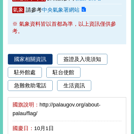
部
氣象
請參考
中央氣象署網站
新
聞
※ 氣象資料皆以首都為準，以上資訊僅供參
中
考。
心
外
交
國家相關資訊
簽證及入境須知
資
訊
駐外館處
駐台使館
國
急難救助電話
生活資訊
家
與
地
國旗說明：
http://palaugov.org/about-
區
palau/flag/
國
際
國慶日：
10月1日
傳