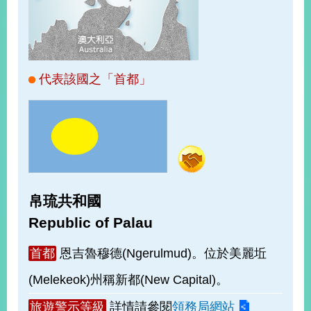
經
濟
日
不
落
國
代表該國之「首都」
台
海
和
平
護
照
帛琉共和國
回
Republic of Palau
首
網
首都
恩吉魯穆德(Ngerulmud)。位於美麗坵
頁
站
關
(Melekeok)州稱新都(New Capital)。
於
導
本
旅遊警示等級
詳情請參閱
領務局網站
覽