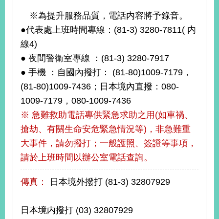
告
※為提升服務品質，電話内容將予錄音。
●代表處上班時間專線：(81-3) 3280-7811( 内
隱
私
線4)
權
● 夜間警衛室專線 ：(81-3) 3280-7917
保
● 手機 ：自國內撥打： (81-80)1009-7179，
護
及
(81-80)1009-7436；日本境內直撥：080-
資
1009-7179，080-1009-7436
訊
安
※ 急難救助電話專供緊急求助之用(如車禍、
全
搶劫、有關生命安危緊急情況等)，非急難重
政
大事件，請勿撥打；一般護照、簽證等事項，
策
請於上班時間以辦公室電話查詢。
無
障
傳真：
日本境外撥打 (81-3) 32807929
礙
網
站
日本境内撥打 (03) 32807929
說