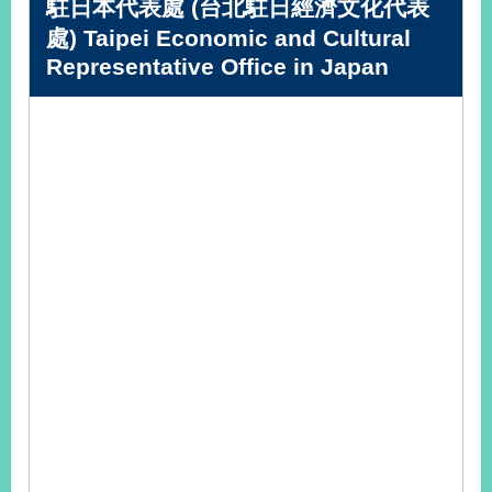
駐日本代表處 (台北駐日經濟文化代表
播
處) Taipei Economic and Cultural
政
Representative Office in Japan
府
資
訊
公
開
為
民
服
務
本
部
相
關
網
站