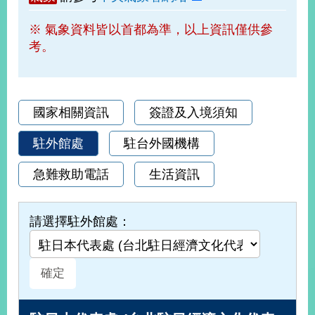
部
※ 氣象資料皆以首都為準，以上資訊僅供參
新
考。
聞
中
心
外
國家相關資訊
簽證及入境須知
交
資
駐外館處
駐台外國機構
訊
急難救助電話
生活資訊
國
家
與
請選擇駐外館處：
地
區
國
際
傳