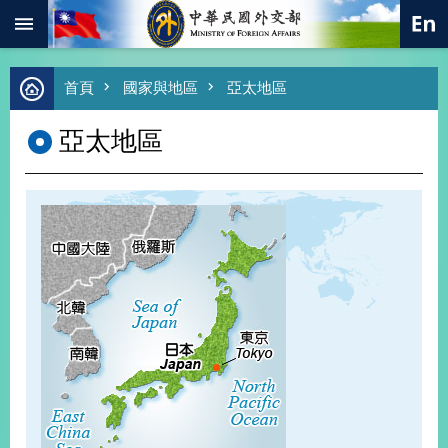
:::
跳到主要內容區塊
進
首頁
國家與地區
亞太地區
階
搜
亞太地區
尋
熱
門
關
鍵
字
總
合
外
交
價
值
外
交