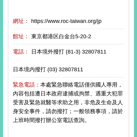
旅
部
粉
網址：
https://www.roc-taiwan.org/jp
外
長
絲
國
信
專
人
箱
頁
急
館址：
東京都港区白金台5-20-2
難
救
LINE
助
Instagram
X平台
服
(原推特)
電話：
日本境外撥打 (81-3) 32807811
務
專
線
日本境内撥打 (03) 32807811
APP
YouTube
RSS
緊急電話：
本處緊急聯絡電話僅供國人專用，
政
府
內容包括遭日本政府逮捕或拘禁、遇重大犯罪
網
受害及緊急就醫等求助之用，非危及生命及人
站
資
身安全事件，請勿撥打；一般領務事項，請於
料
上班時間撥打辦公室電話查詢。
開
放
宣