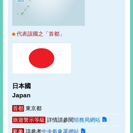
經
濟
日
不
落
國
代表該國之「首都」
台
海
和
平
護
照
日本國
回
Japan
首
網
首都
東京都
頁
站
關
旅遊警示等級
詳情請參閱
領務局網站
於
導
本
氣象
請參考
中央氣象署網站
覽