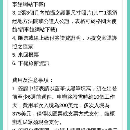
播
事館網站下載)
3. 2張3個月內拍攝之護照尺寸照片(其中1張須
政
經地方法院或公證人公證，表格可於格國大使
府
資
館/領事館網站下載)
訊
4. 匯票或線上繳付簽證費證明，另提交寄還護
公
照之匯票
開
5. 來回機票
為
6. 下榻旅館資訊
民
服
務
費用及注意事項：
1. 簽證申請表請以藍筆或黑筆填寫，須在出發
本
前至少6週前遞件。申辦簽證需時約10個工作
部
相
天，費用單次入境為200美元，多次入境為
關
375美元，僅得以匯票或支票方式支付，臨櫃
網
辦理民眾須現金支付。
站