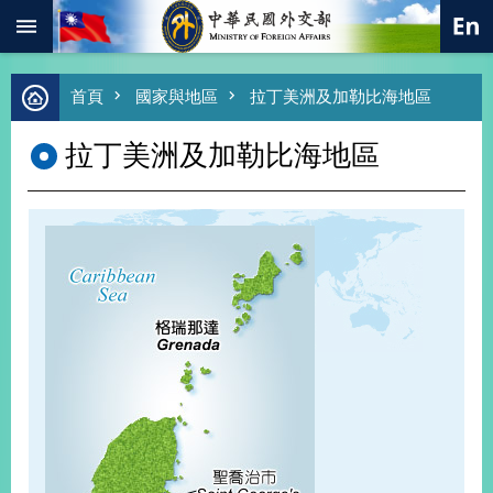
:::
跳到主要內容區塊
進
首頁
國家與地區
拉丁美洲及加勒比海地區
階
搜
拉丁美洲及加勒比海地區
尋
熱
門
關
鍵
字
總
合
外
交
價
值
外
交