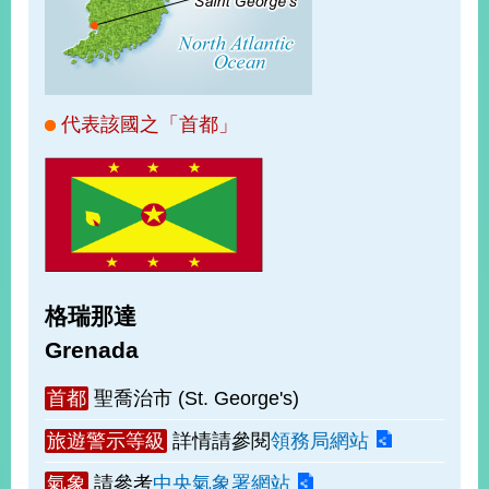
經
濟
日
不
落
國
代表該國之「首都」
台
海
和
平
護
照
格瑞那達
回
Grenada
首
網
首都
聖喬治市 (St. George's)
頁
站
關
旅遊警示等級
詳情請參閱
領務局網站
於
導
本
氣象
請參考
中央氣象署網站
覽