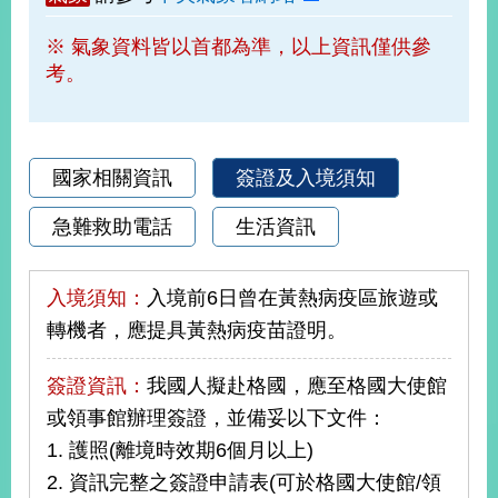
部
※ 氣象資料皆以首都為準，以上資訊僅供參
新
考。
聞
中
心
外
國家相關資訊
簽證及入境須知
交
資
急難救助電話
生活資訊
訊
國
入境須知：
入境前6日曾在黃熱病疫區旅遊或
家
轉機者，應提具黃熱病疫苗證明。
與
地
簽證資訊：
我國人擬赴格國，應至格國大使館
區
或領事館辦理簽證，並備妥以下文件：
國
1. 護照(離境時效期6個月以上)
際
2. 資訊完整之簽證申請表(可於格國大使館/領
傳