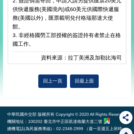
2. 簽證倘需寄回，申請人請另提供匯票20美元
供快遞服務(美國境內)或60美元供國際快遞服
務(美國以外)，匯票載明兌付格瑞那達大使
旅
部
粉
外
長
絲
國
信
專
館。
人
箱
頁
急
3. 非經格國勞工部授權的簽證持有者禁止在格
難
救
LINE
助
Instagram
X平台
國工作。
服
(原推特)
務
專
資料來源：拉丁美洲及加勒比海司
線
APP
YouTube
RSS
回上一頁
回最上面
政
府
:::
網
站
資
料
中華民國外交部 版權所有 Copyright © 2020 All Rights Reserved
開
機關地址：100202 臺北市中正區凱達格蘭大道二號
放
總機電話(為民服務專線)：02-2348-2999 （週一至週五上班時
宣