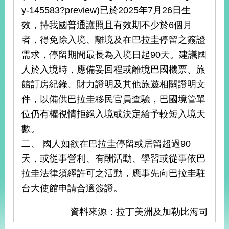
明
y-145583?preview)已於2025年7月26日生
效，持我國普通護照且有效期不少於6個月
聯
者，得免除入境、離境及在巴拉圭停留之簽證
絡
我
需求，停留期間最長為入境日起90天。建議國
們
人於入境時，應備妥回程或離境巴國機票、旅
館訂房紀錄、財力證明及其他旅遊相關證明文
件，以備供巴拉圭移民官員查驗，巴國境管單
位仍有權視情拒絕入境或決定給予較短入境天
數。
二、 國人如欲在巴拉圭停留或居留超過90
天，或從事營利、有酬活動、學習或從事依巴
拉圭法律須經許可之活動，應事先向巴拉圭駐
台大使館申請合適簽證。
資料來源：拉丁美洲及加勒比海司