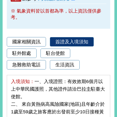
部
※ 氣象資料皆以首都為準，以上資訊僅供參
新
考。
聞
中
心
外
國家相關資訊
簽證及入境須知
交
資
駐外館處
駐台使館
訊
急難救助電話
生活資訊
國
家
與
入境須知：
一、入境證照：有效效期6個月以
地
上中華民國護照，其他證件請洽巴拉圭駐臺大
區
使館。
國
二、 來自黃熱病高風險國家(地區)且年齡介於
際
1歲至59歲之旅客應於出發前至少10日接種黃
傳