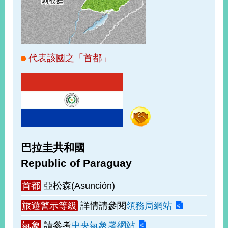
經
濟
日
不
落
國
代表該國之「首都」
台
海
和
平
護
照
巴拉圭共和國
回
Republic of Paraguay
首
網
首都
亞松森(Asunción)
頁
站
關
旅遊警示等級
詳情請參閱
領務局網站
於
導
本
氣象
請參考
中央氣象署網站
覽