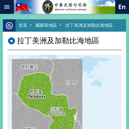
:::
跳到主要內容區塊
進
首頁
國家與地區
拉丁美洲及加勒比海地區
階
搜
拉丁美洲及加勒比海地區
尋
熱
門
關
鍵
字
總
合
外
交
價
值
外
交