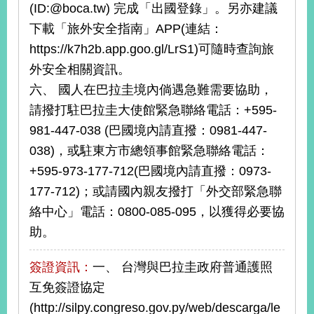
(ID:@boca.tw) 完成「出國登錄」。另亦建議
告
下載「旅外安全指南」APP(連結：
隱
https://k7h2b.app.goo.gl/LrS1)可隨時查詢旅
私
外安全相關資訊。
權
保
六、 國人在巴拉圭境內倘遇急難需要協助，
護
請撥打駐巴拉圭大使館緊急聯絡電話：+595-
及
981-447-038 (巴國境內請直撥：0981-447-
資
訊
038)，或駐東方市總領事館緊急聯絡電話：
安
+595-973-177-712(巴國境內請直撥：0973-
全
177-712)；或請國內親友撥打「外交部緊急聯
政
策
絡中心」電話：0800-085-095，以獲得必要協
助。
無
障
簽證資訊：
一、 台灣與巴拉圭政府普通護照
礙
網
互免簽證協定
站
(http://silpy.congreso.gov.py/web/descarga/le
說