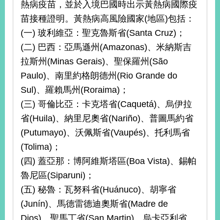
熱病疫苗，並於入境巴國時出示黃熱病國際疫
播
苗接種證明。黃熱病高風險國家(地區)包括：
政
(一) 玻利維亞：聖克魯斯省(Santa Cruz)；
府
(二) 巴西：亞馬遜州(Amazonas)、米納斯吉
資
訊
拉斯州(Minas Gerais)、聖保羅州(São
公
Paulo)、南里約格朗德州(Rio Grande do
開
Sul)、羅賴馬州(Roraima)；
為
(三) 哥倫比亞：卡克塔省(Caquetá)、烏伊拉
民
省(Huila)、納里尼奧省(Nariño)、普圖馬約省
服
(Putumayo)、沃佩斯省(Vaupés)、托利馬省
務
(Tolima)；
本
(四) 蓋亞那：博阿維斯塔區(Boa Vista)、錫帕
部
魯尼區(Siparuni)；
相
關
(五) 秘魯：瓦努科省(Huánuco)、胡寧省
網
(Junín)、馬德雷德迪奧斯省(Madre de
站
Dios)、聖馬丁省(San Martin)、烏卡亞利省