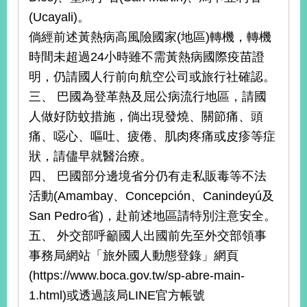
(Ucayali)。
倘經前述黃熱病高風險國家(地區)轉機，轉機
旅
部
粉
外
長
絲
時間未超過24小時雖不需黃熱病國際疫苗證
國
信
專
人
箱
頁
急
明，仍請國人行前向航空公司或旅行社確認。
難
救
三、 巴國為登革熱及屈公病流行地區，請國
LINE
助
Instagram
X平台
服
(原推特)
人做好防蚊措施，倘出現發燒、關節痛、頭
務
專
線
痛、噁心、嘔吐、疲倦、肌肉疼痛或皮疹等症
狀，請儘早就醫治療。
APP
YouTube
RSS
四、 巴國部分邊境省分仍有走私販毒等不法
政
活動(Amambay、Concepción、Canindeyú及
府
San Pedro省)，赴前述地區請特別注意安全。
網
站
五、 外交部呼籲國人出國前先至外交部領事
資
事務局網站「旅外國人動態登錄」網頁
料
(https://www.boca.gov.tw/sp-abre-main-
開
放
1.html)或透過該局LINE官方帳號
宣