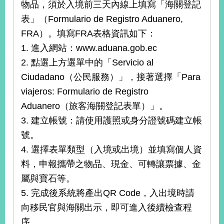
物品，須於入境前三天內線上填寫「海關登記
播
表」（Formulario de Registro Aduanero,
政
FRA）。填寫FRA表格資訊如下：
府
1. 進入網站：www.aduana.gob.ec
資
訊
2. 點選上方選單中的「Servicio al
公
Ciudadano（公民服務）」，接著選擇「Para
開
viajeros: Formulario de Registro
為
Aduanero（旅客海關登記表單）」。
民
3. 建立帳號：請使用護照或身分證號碼建立帳
服
號。
務
4. 選擇表單類型（入境或出境）並填寫個人資
本
料，申報攜帶之物品、現金、可轉讓票據、金
部
屬與寶石等。
相
關
5. 完成後系統將產出QR Code，入出境時請
網
向移民官與海關出示，即可進入後續檢查程
站
序。