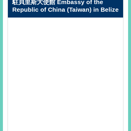
駐貝里斯大使館 Embassy of the
播
Republic of China (Taiwan) in Belize
政
府
資
訊
公
開
為
民
服
務
本
部
相
關
網
站