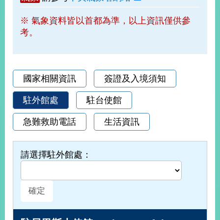
部
※ 氣象資料皆以首都為準，以上資訊僅供參
新
考。
聞
中
心
外
國家相關資訊
簽證及入境須知
交
資
駐外館處
駐台使館
訊
急難救助電話
生活資訊
國
家
與
請選擇駐外館處：
地
區
國
際
傳