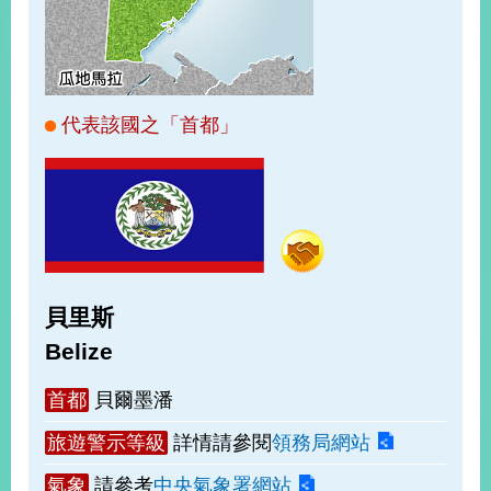
經
濟
日
不
落
國
代表該國之「首都」
台
海
和
平
護
照
貝里斯
回
Belize
首
網
首都
貝爾墨潘
頁
站
關
旅遊警示等級
詳情請參閱
領務局網站
於
導
本
氣象
請參考
中央氣象署網站
覽