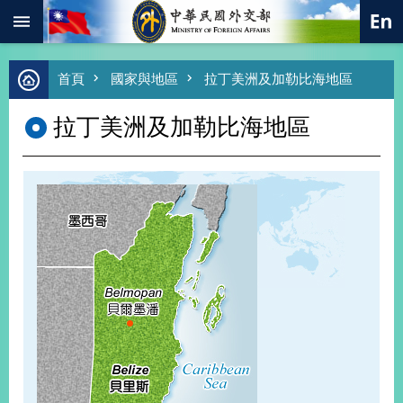
:::
跳到主要內容區塊
進
首頁
國家與地區
拉丁美洲及加勒比海地區
階
搜
拉丁美洲及加勒比海地區
尋
熱
門
關
鍵
字
總
合
外
交
價
值
外
交