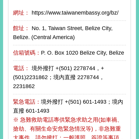
網址：
https://www.taiwanembassy.org/bz/
旅
部
粉
外
長
絲
國
信
專
館址：
No. 1, Taiwan Street, Belize City,
人
箱
頁
急
Belize. (Central America)
難
救
LINE
助
Instagram
X平台
服
(原推特)
信箱號碼：
P. O. Box 1020 Belize City, Belize
務
專
線
電話：
境外撥打 +(501) 2278744，+
APP
YouTube
RSS
(501)2231862；境內直撥 2278744，
2231862
政
府
網
緊急電話：
境外撥打 +(501) 601-1493；境內
站
直撥 601-1493
資
料
※ 急難救助電話專供緊急求助之用(如車禍、
開
搶劫、有關生命安危緊急情況等)，非急難重
放
大事件，請勿撥打；一般護照、簽證等事項，
宣