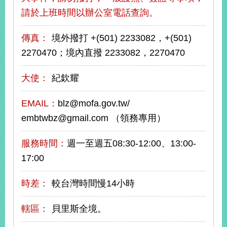
告
請於上班時間以辦公室電話查詢。
隱
傳真：
境外撥打 +(501) 2233082，+(501)
私
2270470；境內直撥 2233082，2270470
權
保
護
大使：
紀欽耀
及
資
EMAIL：
blz@mofa.gov.tw/
訊
安
embtwbz@gmail.com （領務專用）
全
政
服務時間：
週一至週五08:30-12:00、13:00-
策
17:00
無
障
時差：
較台灣時間慢14小時
礙
網
轄區：
貝里斯全境。
站
說