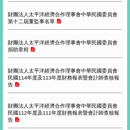
部
新
財團法人太平洋經濟合作理事會中華民國委員會
聞
第十二屆董監事名單
中
心
財團法人太平洋經濟合作理事會中華民國委員會
外
捐助章程
交
資
訊
財團法人太平洋經濟合作理事會中華民國委員會
國
民國114年度及113年度財務報表暨會計師查核報
家
告
與
地
區
財團法人太平洋經濟合作理事會中華民國委員會
民國112年度及111年度財務報表暨會計師查核報
國
告
際
傳