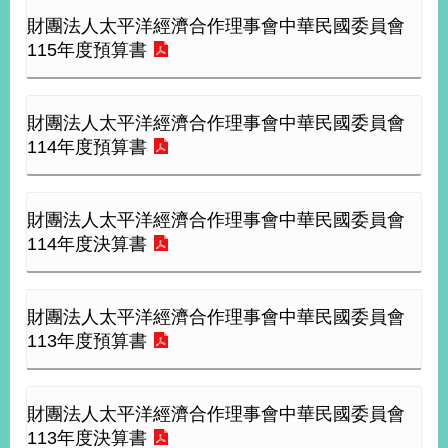
財團法人太平洋經濟合作理事會中華民國委員會
115年度預算書
旅
部
粉
外
長
絲
國
信
專
人
箱
頁
急
難
財團法人太平洋經濟合作理事會中華民國委員會
救
LINE
助
114年度預算書
Instagram
X平台
服
(原推特)
務
專
線
財團法人太平洋經濟合作理事會中華民國委員會
APP
YouTube
RSS
114年度決算書
政
府
財團法人太平洋經濟合作理事會中華民國委員會
網
113年度預算書
站
資
料
開
財團法人太平洋經濟合作理事會中華民國委員會
放
113年度決算書
宣