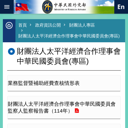
:::
跳到主要內容區塊
進
首頁
政府資訊公開
財團法人專區
階
搜
財團法人太平洋經濟合作理事會中華民國委員會(專區)
尋
財團法人太平洋經濟合作理事會
熱
門
中華民國委員會(專區)
關
鍵
字
總
業務監督暨補助經費查核情形表
合
外
交
財團法人太平洋經濟合作理事會中華民國委員會
價
監察人監察報告書（114年）
值
外
交