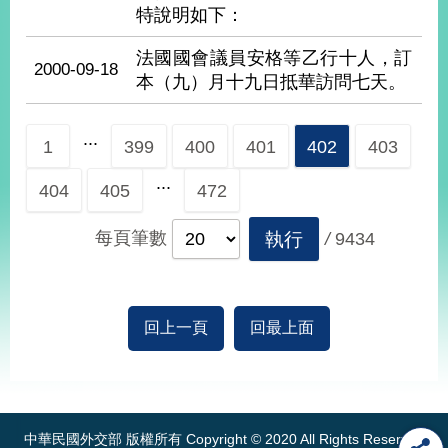
特說明如下：
告
法國國會議員安格等乙行十人，訂
隱
2000-09-18
本（九）月十九日抵華訪問七天。
私
權
保
...
1
399
400
401
402
403
護
及
...
資
404
405
472
訊
安
每頁筆數
執行
/
9434
全
政
策
回上一頁
回最上面
無
障
:::
礙
網
站
中華民國外交部 版權所有 Copyright © 2020 All Rights Reserved
說