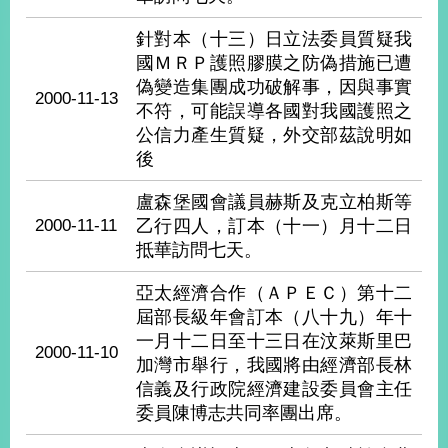
經
濟
針對本（十三）日立法委員質疑我
日
國ＭＲＰ護照膠膜之防偽措施已遭
不
偽變造集團成功破解事，因與事實
落
2000-11-13
國
不符，可能誤導各國對我國護照之
公信力產生質疑，外交部茲說明如
台
後
海
和
平
盧森堡國會議員赫斯及克立柏斯等
2000-11-11
乙行四人，訂本（十一）月十二日
護
抵華訪問七天。
照
亞太經濟合作（ＡＰＥＣ）第十二
回
屆部長級年會訂本（八十九）年十
首
網
一月十二日至十三日在汶萊斯里巴
2000-11-10
加灣市舉行，我國將由經濟部長林
頁
站
關
信義及行政院經濟建設委員會主任
於
導
委員陳博志共同率團出席。
本
覽