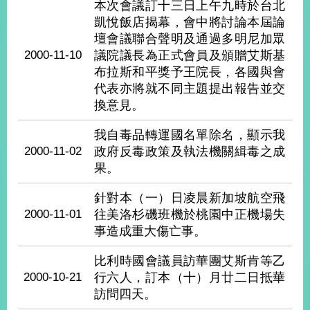
部
本次會議訂十三日上午九時於台北
凱悅飯店揭幕，會中將討論本屆論
新
壇會議聯合聲明及通過多明尼加眾
聞
2000-11-10
議院議長為正式會員及頒贈艾斯基
中
布拉斯和平獎予王院長，各國與會
心
代表亦將就不同主題提出報告並交
換意見。
外
交
我自毒品轉運國名單除名，顯示我
資
2000-11-02
政府反毒政策及執法機關緝毒之成
訊
果。
國
針對本（一）日凌晨新加坡航空飛
家
與
2000-11-01
往美洛杉磯班機於桃園中正機場失
地
事造成重大傷亡事。
區
比利時國會議員訪華團艾斯肯等乙
國
2000-10-21
行六人，訂本（十）月廿二日抵華
際
訪問四天。
傳