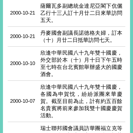
播
薩爾瓦多副總統金達尼亞閣下伉儷
2000-10-21
乙行十三人訂十月廿二日來華訪問
政
五天。
府
資
丹麥國會副議長諾德格夫婦，訂本
訊
2000-10-21
（十）月廿二日抵華訪問七天。
公
開
欣逢中華民國八十九年雙十國慶，
外交部於本（十）月十日下午五時
為
2000-10-10
至七時在台北賓館舉辦盛大的國慶
民
酒會。
服
務
欣逢中華民國八十九年雙十國慶，
各國為申賀忱，紛紛派團來華慶
本
部
2000-10-07
賀。截至目前為止，計有約五百餘
相
名貴賓將前來參加我雙十國慶慶賀
關
活動。
網
站
瑞士聯邦國會議員訪華團福立克等