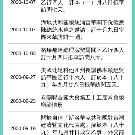
2000-10-07
乙行四人，訂本（十）月八日抵華
訪問七天。
旅
部
粉
外
長
絲
海地共和國總統浦雷華閣下伉儷應
國
信
專
人
箱
2000-10-07
頁
陳總統水扁之邀請，訂十月九日率
急
難
團來華訪問一 週。
救
LINE
助
Instagram
X平台
服
(原推特)
格瑞那達總理宓契爾閣下乙行四人
務
2000-10-03
專
訂十月四日抵華訪問八天。
線
APP
YouTube
RSS
美國北達科他州州長謝佛率領經貿
2000-09-27
訪華團乙行十六人，訂於本（八十
政
九）年九月廿八日抵華訪問五天。
府
網
有關聯合國大會第五十五屆常會總
2000-09-23
站
辯論情形
資
料
關於自稱「斯洛華克共和國駐台灣
開
經濟暨文化代表處」擬於本（八十
放
2000-09-19
九）年九月廿日成立乙事，外交部
宣