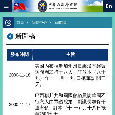
:::
跳到主要內容區塊
進
首頁
新聞中心
新聞稿
階
搜
新聞稿
尋
熱
門
發布時間
主旨
關
鍵
字
美國內布拉斯加州州長裘漢率經貿
訪問團乙行十八人，訂於本（八十
總
2000-11-18
合
九）年十一月十九 日抵華訪問三
外
天。
交
巴西聯邦共和國國會議員訪華團乙
價
值
行六人由眾議院第二副議長加保干
2000-11-17
外
迪率領，訂本（十 一）月十八日抵
交
華訪問七天。