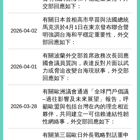
播
交部回應如下：
政
有關日本首相高市早苗與法國總統
府
馬克洪於4月1日在東京發布聯合聲
2026-04-02
資
明強調台海和平穩定重要性，外交
訊
部回應如下：
公
開
有關波蘭外交部首席政務次長回應
國會議員質詢，表達反對片面以武
為
2026-04-01
力或脅迫改變台海現狀事，外交部
民
回應如下：
服
務
有關歐洲議會通過「全球門戶倡議
–過往影響及未來展望」報告，呼
本
部
2026-03-28
籲歐盟與包括台灣在內的理念相近
相
夥伴，共同建立一可信賴連結性韌
關
性網絡事，外交部回應如下：
網
站
有關第三屆歐日外長戰略對話重申