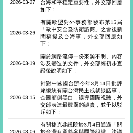
2026-03-27
台海和平穩定重要性，外交部回應
如下：
旅
部
粉
外
長
絲
有關歐盟對外事務部發布第15屆
國
信
專
人
箱
頁
「歐中安全暨防衛諮商」之會後新
急
2026-03-26
難
聞稿提及台海事，外交部回應如
救
LINE
助
Instagram
X平台
下：
服
(原推特)
務
專
關於網路流傳一份來源不明、內容
線
2026-03-19
涉及變造的文件，外交部經初步查
APP
YouTube
RSS
證後說明如下：
政
針對中國國台辦今年3月14日批評
府
賴總統有關台灣民主成就談話事，
網
2026-03-15
企圖顛倒黑白，誤導國際視聽，外
站
交部表達最嚴厲的譴責，並予以駁
資
斥如下：
料
開
有關捷克參議院於3月4日通過「關
放
2026-03-06
於台灣有意義參與國際組織」決議
宣