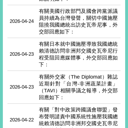
經
濟
有關美國行政部門及國會跨黨派議
日
員持續為台灣發聲，關切中國施壓
不
2026-04-24
阻撓我國總統出訪史瓦帝尼事，外
落
國
交部回應如下：
台
有關日本就中國施壓導致我國總統
海
賴清德訪問非洲邦交國史瓦帝尼行
和
2026-04-23
平
程受阻回應媒體事，外交部回應如
下：
護
照
有關外交家（The Diplomat）雜誌
近期針對「台灣-非洲蔬菜計畫」
回
2026-04-23
（TAVI）相關爭議之報導，外交部
首
網
回應如下：
頁
站
有關「對中政策跨國議會聯盟」發
關
布聲明譴責中國系統性施壓我國總
於
導
2026-04-22
本
統賴清德訪問非洲邦交國史瓦帝尼
覽