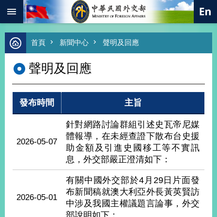
:::
跳到主要內容區塊
進
首頁
新聞中心
聲明及回應
階
搜
聲明及回應
尋
熱
門
發布時間
主旨
關
鍵
字
針對網路討論群組引述史瓦帝尼媒
體報導，在未經查證下散布台史援
總
2026-05-07
合
助金額及引進史國移工等不實訊
外
息，外交部嚴正澄清如下：
交
有關中國外交部於4月29日片面發
價
值
布新聞稿就澳大利亞外長黃英賢訪
2026-05-01
外
中涉及我國主權議題言論事，外交
交
部說明如下：