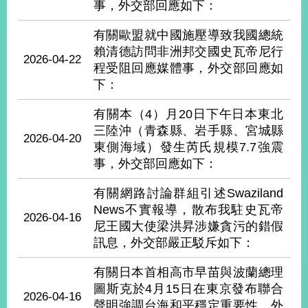
部
事，外交部回應如下：
新
有關歐盟就中國施壓導致我國總統
聞
賴清德訪問非洲邦交國史瓦帝尼行
2026-04-22
中
程受阻回應媒體事，外交部回應如
心
下：
外
有關本（4）月20日下午日本東北
交
三陸沖（青森縣、岩手縣、宮城縣
資
2026-04-20
東側海域）發生芮氏規模7.7強震
訊
事，外交部回應如下：
國
有關網路討論群組引述Swaziland
家
News不實報導，散布我駐史瓦帝
與
2026-04-16
尼王國大使梁洪昇涉嫌貪污的錯假
地
區
訊息，外交部嚴正駁斥如下：
有關日本首相高市早苗與波蘭總理
國
際
圖斯克於4月15日在東京發布聯合
2026-04-16
傳
聲明強調台海和平穩定重要性，外