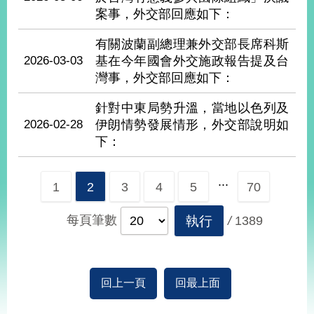
告
案事，外交部回應如下：
有關波蘭副總理兼外交部長席科斯
隱
私
2026-03-03
基在今年國會外交施政報告提及台
權
灣事，外交部回應如下：
保
護
針對中東局勢升溫，當地以色列及
及
2026-02-28
伊朗情勢發展情形，外交部說明如
資
下：
訊
安
全
...
1
2
3
4
5
70
政
策
每頁筆數
執行
/
1389
無
障
礙
網
回上一頁
回最上面
站
說