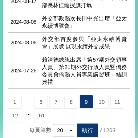
2024-08-17
部長林佳龍授旗打氣
外交部政務次長田中光出席「亞太
旅
部
粉
2024-08-08
外
長
絲
永續博覽會」
國
信
專
人
箱
頁
急
難
外交部首度參與「亞太永續博覽
救
2024-08-06
LINE
助
Instagram
X平台
會」展覽 展現永續外交成果
服
(原推特)
務
專
賴清德總統出席「第57期外交領事
線
人員、第21期外交行政人員暨僑務
2024-07-26
APP
YouTube
RSS
委員會僑務人員專業講習班」結訓
典禮
政
府
網
...
1
6
7
8
9
10
11
站
資
...
12
61
料
開
每頁筆數
執行
/
1203
放
宣