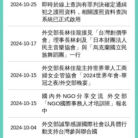
經
2024-10-25
即時於線上查詢有罪判決確定通緝
濟
犯之護照資料，相關護照資料查詢
日
系統已正式啟用
不
落
外交部長林佳龍接見「台灣創價學
國
會」理事長林釗及「日本財團法人
2024-10-17
台
民主音樂協會」與「烏克蘭國立民
海
族舞蹈團」一行
和
平
外交部長林佳龍主持世界華人工商
護
2024-10-15
婦女企管協會「2024世界年會-華
照
冠之夜/外交部晚宴」
回
國內外NGO分享交流 外交部
首
2024-10-15
「NGO國際事務人才培訓班」報名
網
中
頁
站
關
外交部誠摯感謝國際社會以具體行
於
導
2024-10-04
動支持台灣參與聯合國
本
覽