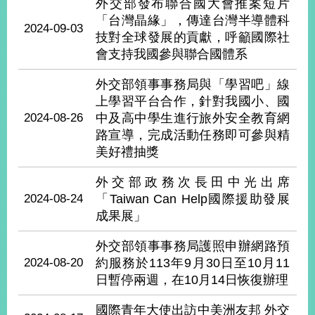
外交部發布聯合國大會推案短片
播
「台灣晶緣」，傳達台灣半導體科
2024-09-03
技對全球發展的貢獻，呼籲國際社
政
會支持我國參與聯合國體系
府
資
外交部領事事務局與「學習吧」線
訊
公
上學習平台合作，針對我國小、國
開
2024-08-26
中及高中學生進行旅外安全教育網
路宣導，完成活動任務即可參與精
為
美好禮抽獎
民
服
外交部政務次長田中光出席
務
2024-08-24
「Taiwan Can Help國際援助發展
成果展」
本
部
外交部領事事務局護照申辦網路預
相
2024-08-20
約服務於113年9月30日至10月11
關
日暫停兩週，在10月14日恢復辦理
網
站
國際青年大使出訪中美洲友邦 外交