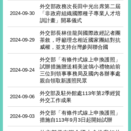
部
外交部政務次長田中光出席第二屆
2024-09-30
「非政府組織國際種子專業人才培
新
聞
訓計畫」開幕儀式
中
心
外交部長林佳龍與國際政經記者團
2024-09-29
茶敘，呼籲理念相近國家團結對抗
外
威權，並支持台灣參與聯合國
交
資
外交部「有條件式線上申換護照」
訊
試辦措施贈送精美波鴿小禮物給前
2024-09-24
三位到領事事務局及國內各辦事處
國
親自領取新護照民眾
家
與
外交部及駐外館處113年第2季經貿
地
2024-09-06
外交工作成果
區
外交部「有條件式線上申換護照」
國
2024-09-03
措施自113年9月3日起開始試辦
際
傳