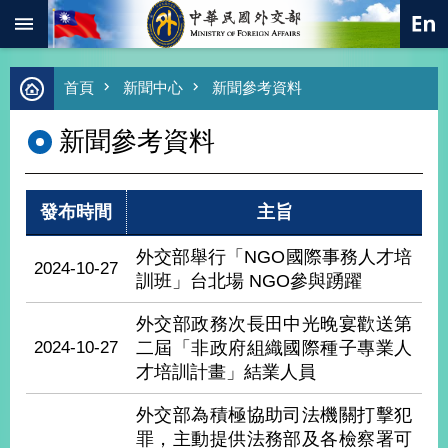
:::
跳到主要內容區塊
進
首頁
新聞中心
新聞參考資料
階
搜
新聞參考資料
尋
熱
門
發布時間
主旨
關
鍵
字
外交部舉行「NGO國際事務人才培
2024-10-27
訓班」台北場 NGO參與踴躍
總
合
外
外交部政務次長田中光晚宴歡送第
交
2024-10-27
二屆「非政府組織國際種子專業人
才培訓計畫」結業人員
價
值
外
外交部為積極協助司法機關打擊犯
交
罪，主動提供法務部及各檢察署可