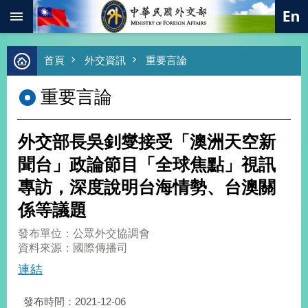
:::
跳到主要內容區塊
進
首頁
外交資訊
重要言論
階
搜
重要言論
尋
熱
門
外交部長吳釗燮接受「澳洲天空新
關
鍵
聞台」政論節目「全球焦點」視訊
字
專訪，深度說明台海情勢、台澳關
總
合
係等議題
外
交
發布單位：公眾外交協調會
資料來源：國際傳播司
價
值
連結
外
交
發布時間：2021-12-06