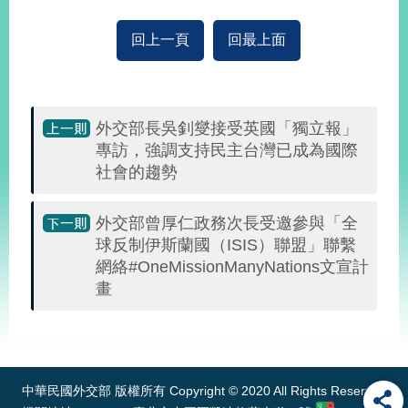
經
濟
回上一頁
回最上面
日
不
落
國
外交部長吳釗燮接受英國「獨立報」
台
海
專訪，強調支持民主台灣已成為國際
和
社會的趨勢
平
護
外交部曾厚仁政務次長受邀參與「全
照
球反制伊斯蘭國（ISIS）聯盟」聯繫
網絡#OneMissionManyNations文宣計
回
畫
首
網
:::
頁
站
關
於
導
本
中華民國外交部 版權所有 Copyright © 2020 All Rights Reserved
覽