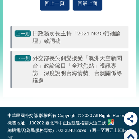
回上一頁
回最上面
經
濟
日
不
落
田政務次長主持「2021 NGO領袖論
國
壇」致詞稿
台
海
和
外交部長吳釗燮接受「澳洲天空新聞
平
台」政論節目「全球焦點」視訊專
護
訪，深度說明台海情勢、台澳關係等
照
議題
回
:::
首
網
頁
站
中華民國外交部 版權所有 Copyright © 2020 All Rights Reserved
關
機關地址：100202 臺北市中正區凱達格蘭大道二號
於
導
總機電話(為民服務專線)：02-2348-2999 （週一至週五上班時
本
覽
間）