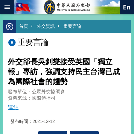
:::
跳到主要內容區塊
進
首頁
外交資訊
重要言論
階
搜
重要言論
尋
熱
門
外交部長吳釗燮接受英國「獨立
關
鍵
報」專訪，強調支持民主台灣已成
字
為國際社會的趨勢
總
合
發布單位：公眾外交協調會
外
資料來源：國際傳播司
交
連結
價
值
發布時間：2021-12-12
外
交