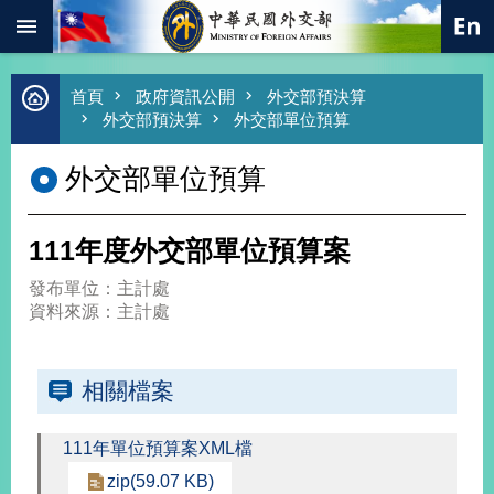
:::
跳到主要內容區塊
進
首頁
政府資訊公開
外交部預決算
階
外交部預決算
外交部單位預算
搜
尋
外交部單位預算
熱
門
關
111年度外交部單位預算案
鍵
字
發布單位：主計處
總
資料來源：主計處
合
外
交
相關檔案
價
值
111年單位預算案XML檔
外
交
zip(59.07 KB)