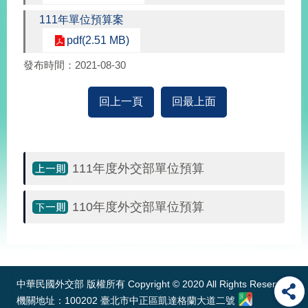
經
111年單位預算案
濟
日
pdf(2.51 MB)
不
落
發布時間：2021-08-30
國
台
回上一頁
回最上面
海
和
平
護
111年度外交部單位預算
照
回
110年度外交部單位預算
首
網
:::
頁
站
關
於
導
中華民國外交部 版權所有 Copyright © 2020 All Rights Reserved
本
機關地址：100202 臺北市中正區凱達格蘭大道二號
覽