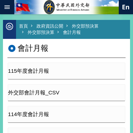
:::
跳到主要內容區塊
進
首頁
政府資訊公開
外交部預決算
階
外交部預決算
會計月報
搜
尋
會計月報
熱
門
關
鍵
115年度會計月報
字
總
合
外交部會計月報_CSV
外
交
價
114年度會計月報
值
外
交