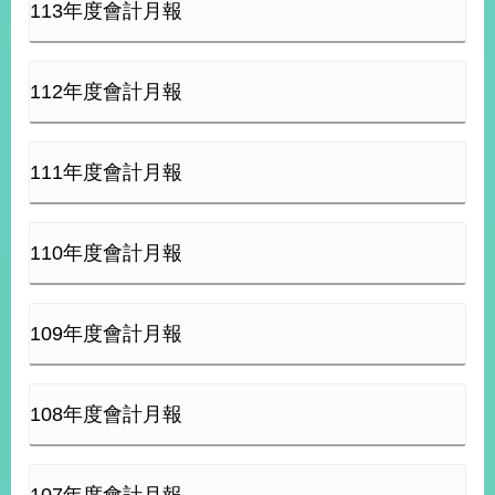
113年度會計月報
經
濟
日
不
112年度會計月報
落
國
台
111年度會計月報
海
和
平
110年度會計月報
護
照
回
109年度會計月報
首
網
頁
站
108年度會計月報
關
於
導
本
覽