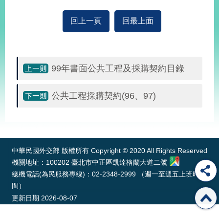
經
濟
回上一頁
回最上面
日
不
落
國
99年書面公共工程及採購契約目錄
台
海
和
公共工程採購契約(96、97)
平
護
:::
照
回
中華民國外交部 版權所有 Copyright © 2020 All Rights Reserved
首
機關地址：100202 臺北市中正區凱達格蘭大道二號
網
總機電話(為民服務專線)：02-2348-2999 （週一至週五上班時
頁
站
間）
關
更新日期
2026-08-07
於
導
本
覽