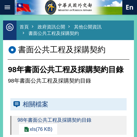
:::
跳到主要內容區塊
進
首頁
政府資訊公開
其他公開資訊
階
書面公共工程及採購契約
搜
尋
書面公共工程及採購契約
熱
門
關
98年書面公共工程及採購契約目錄
鍵
字
98年書面公共工程及採購契約目錄
總
合
外
相關檔案
交
價
值
98年書面公共工程及採購契約目錄
外
xls(76 KB)
交