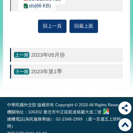
經
xls(66 KB)
濟
日
不
回上一頁
回最上面
落
國
台
海
和
2023年05月份
平
護
2023年第1季
照
:::
回
首
網
中華民國外交部 版權所有 Copyright © 2020 All Rights Reserved
頁
站
機關地址：100202 臺北市中正區凱達格蘭大道二號
關
總機電話(為民服務專線)：02-2348-2999 （週一至週五上班時
於
導
間）
本
覽