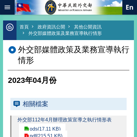
:::
跳到主要內容區塊
進
首頁
政府資訊公開
其他公開資訊
階
外交部媒體政策及業務宣導執行情形
搜
尋
外交部媒體政策及業務宣導執行
熱
情形
門
關
鍵
字
2023年04月份
總
合
外
相關檔案
交
價
值
外交部112年4月辦理政策宣導之執行情形表
外
ods(17.11 KB)
交
pdf(215.51 KB)