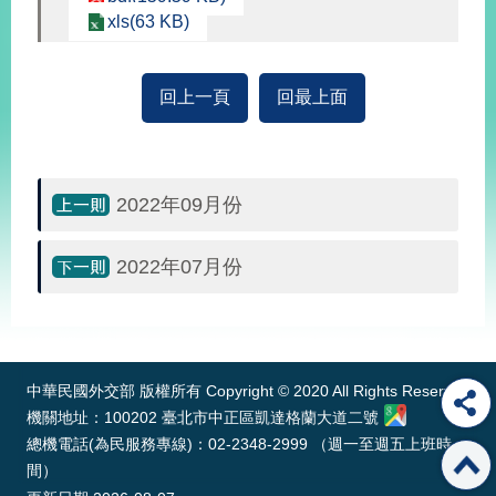
經
xls(63 KB)
濟
日
不
回上一頁
回最上面
落
國
台
海
和
2022年09月份
平
護
2022年07月份
照
:::
回
首
網
中華民國外交部 版權所有 Copyright © 2020 All Rights Reserved
頁
站
機關地址：100202 臺北市中正區凱達格蘭大道二號
關
總機電話(為民服務專線)：02-2348-2999 （週一至週五上班時
於
導
間）
本
覽