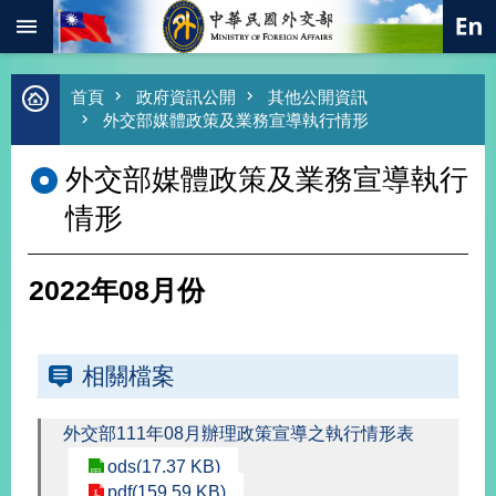
:::
跳到主要內容區塊
進
首頁
政府資訊公開
其他公開資訊
階
外交部媒體政策及業務宣導執行情形
搜
尋
外交部媒體政策及業務宣導執行
熱
情形
門
關
鍵
字
2022年08月份
總
合
外
相關檔案
交
價
值
外交部111年08月辦理政策宣導之執行情形表
外
ods(17.37 KB)
交
pdf(159.59 KB)