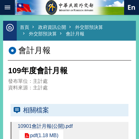
:::
跳到主要內容區塊
進
首頁
政府資訊公開
外交部預決算
階
外交部預決算
會計月報
搜
尋
會計月報
熱
門
關
109年度會計月報
鍵
字
發布單位：主計處
總
資料來源：主計處
合
外
交
相關檔案
價
值
10901會計月報(公開).pdf
外
交
pdf(1.18 MB)