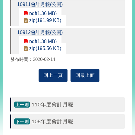
10911會計月報(公開)
pdf(1.36 MB)
旅
部
粉
zip(191.99 KB)
外
長
絲
國
信
專
人
箱
頁
10912會計月報(公開)
急
難
救
pdf(1.38 MB)
LINE
助
Instagram
X平台
服
(原推特)
zip(195.56 KB)
務
專
線
發布時間：2020-02-14
APP
YouTube
RSS
回上一頁
回最上面
政
府
網
站
110年度會計月報
資
料
108年度會計月報
開
放
宣