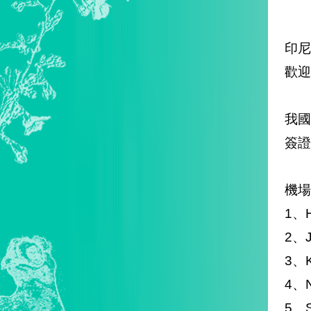
印尼
歡迎
我
簽證
機場
1、H
2、J
3、K
4、N
5、S