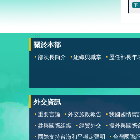
:::
關於本部
部次長簡介
組織與職掌
歷任部長年
外交資訊
重要言論
外交施政報告
我國國情資
參與國際組織
經貿外交
援外與國際
國際支持台海和平穩定聲明
台灣國際