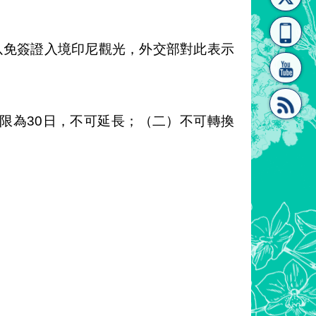
[連
覽
系"
得以免簽證入境印尼觀光，外交部對此表示
限為30日，不可延長；（二）不可轉換
結]"
[連
結]"