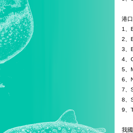
港口
1、B
2、B
3、B
4、C
5、M
6、N
7、
8、S
9、T
我