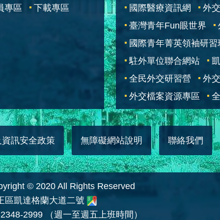
員專區
下載專區
國際醫療資訊網
外交
臺灣青年Fun眼世界
國際青年菁英領袖研習
駐外單位聯合網站
全民外交研習營
外
外交檔案資源專區
全
及資訊安全政策
無障礙網站說明
聯絡我們
 © 2020 All Rights Reserved
中正區凱達格蘭大道二號
2348-2999 （週一至週五上班時間）