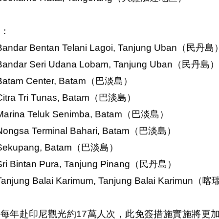
：
andar Bentan Telani Lagoi, Tanjung Uban（民丹島
andar Seri Udana Lobam, Tanjung Uban（民丹島）
atam Center, Batam（巴淡島）
itra Tri Tunas, Batam（巴淡島）
arina Teluk Senimba, Batam（巴淡島）
ongsa Terminal Bahari, Batam（巴淡島）
Sekupang, Batam（巴淡島）
ri Bintan Pura, Tanjung Pinang（民丹島）
anjung Balai Karimum, Tanjung Balai Karimun
國每年赴印尼觀光約17萬人次，此免簽措施實施將更