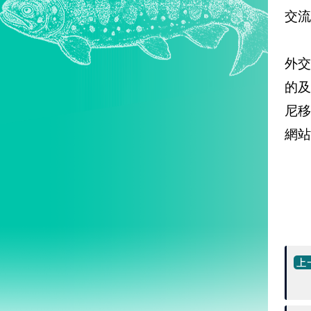
交流
外
的
尼
網站