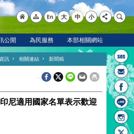
大
中
小
"回
"網
"英
訊公開
為民服務
本部相關網站
資訊
相關連結
新聞稿
_
首頁
站導
文語
印尼適用國家名單表示歡迎