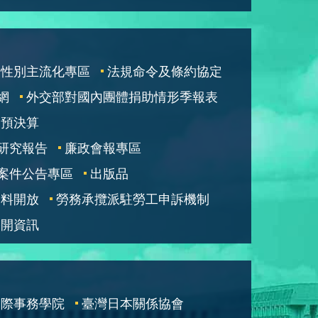
性別主流化專區
法規命令及條約協定
網
外交部對國內團體捐助情形季報表
部預決算
研究報告
廉政會報專區
案件公告專區
出版品
資料開放
勞務承攬派駐勞工申訴機制
公開資訊
國際事務學院
臺灣日本關係協會