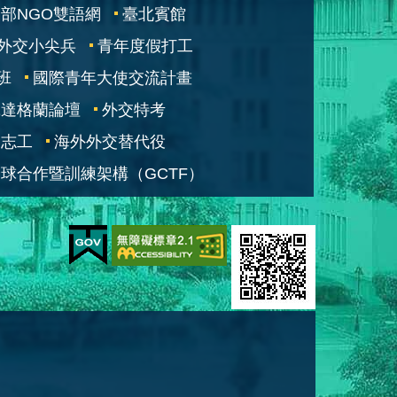
部NGO雙語網
臺北賓館
外交小尖兵
青年度假打工
班
國際青年大使交流計畫
凱達格蘭論壇
外交特考
交志工
海外外交替代役
球合作暨訓練架構（GCTF）