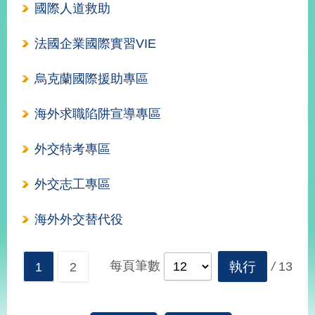
國際人道救助
經
濟
日
法國企業國際實習VIE
不
落
國
烏克蘭國際援助專區
台
海
海外求職陷阱宣導專區
和
平
外交特考專區
護
照
外交志工專區
回
海外外交替代役
首
網
頁
站
每頁筆數
執行
/
13
1
2
關
於
導
本
覽