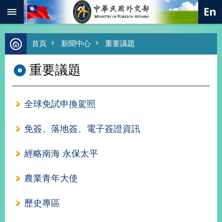
:::
跳到主要內容區塊
進
首頁
新聞中心
重要議題
階
搜
重要議題
尋
熱
門
全球免試申換駕照
關
鍵
字
免簽、落地簽、電子簽證資訊
總
合
經略南海 永保太平
外
交
農業青年大使
價
值
歷史專區
外
交