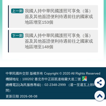
經
濟
我國人持中華民國護照可享免（落）
日
簽及其他簽證便利待遇前往的國家或
不
落
地區增至153個
國
台
我國人持中華民國護照可享免（落）
海
簽及其他簽證便利待遇前往之國家或
和
地區增至148個
平
護
:::
照
回
中華民國外交部 版權所有 Copyright © 2020 All Rights Reserved
首
機關地址：100202 臺北市中正區凱達格蘭大道二號
網
總機電話(為民服務專線)：02-2348-2999 （週一至週五上班時
頁
站
間）
關
更新日期
2026-08-08
於
導
本
覽