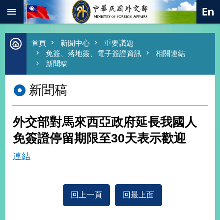
:::
跳到主要內容區塊
進
首頁
新聞中心
重要議題
階
免簽、落地簽、電子簽證資訊
相關連結
搜
新聞稿
尋
新聞稿
熱
門
關
鍵
外交部對馬來西亞政府延長我國人
字
免簽證停留期限至30天表示歡迎
總
合
連結
外
交
價
值
回上一頁
回最上面
外
交