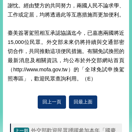
部
謝忱。經由雙方的共同努力，兩國人民不論求學、
新
工作或定居，均將透過此等互惠措施而更加便利。
聞
中
心
臺美簽署駕照相互承認協議迄今，已嘉惠兩國將近
15,000位民眾。外交部未來仍將持續與交通部密
外
切合作，共同推動這項便民措施。有關免試換照的
交
資
最新消息及相關資訊，均公布於外交部網站首頁
訊
（http://www.mofa.gov.tw）的「全球免試申換駕
國
照專區」，歡迎民眾查詢利用。（E）
家
與
地
回上一頁
回最上面
區
國
際
傳
外交部歡迎民眾踴躍參加本年「國慶