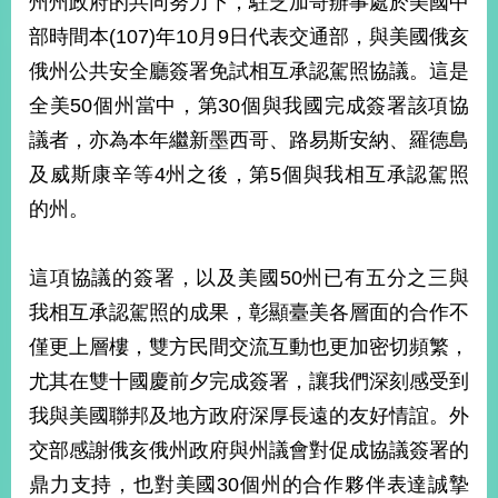
州州政府的共同努力下，駐芝加哥辦事處於美國中
經
部時間本(107)年10月9日代表交通部，與美國俄亥
濟
日
俄州公共安全廳簽署免試相互承認駕照協議。這是
不
落
全美50個州當中，第30個與我國完成簽署該項協
國
議者，亦為本年繼新墨西哥、路易斯安納、羅德島
台
及威斯康辛等4州之後，第5個與我相互承認駕照
海
和
的州。
平
護
這項協議的簽署，以及美國50州已有五分之三與
照
我相互承認駕照的成果，彰顯臺美各層面的合作不
回
僅更上層樓，雙方民間交流互動也更加密切頻繁，
首
網
尤其在雙十國慶前夕完成簽署，讓我們深刻感受到
頁
站
我與美國聯邦及地方政府深厚長遠的友好情誼。外
關
交部感謝俄亥俄州政府與州議會對促成協議簽署的
於
導
本
鼎力支持，也對美國30個州的合作夥伴表達誠摯
覽