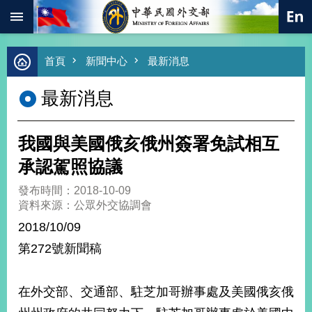
:::
跳到主要內容區塊
進
首頁
新聞中心
最新消息
階
搜
最新消息
尋
熱
門
我國與美國俄亥俄州簽署免試相互
關
鍵
承認駕照協議
字
發布時間：2018-10-09
總
資料來源：公眾外交協調會
合
外
2018/10/09
交
第272號新聞稿
價
值
外
在外交部、交通部、駐芝加哥辦事處及美國俄亥俄
交