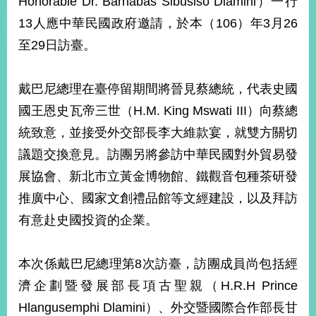
Honorable Dr. Barnabas Sibusiso Dlamini）一行
經
13人應中華民國政府邀請，於本（106）年3月26
濟
日
至29日訪臺。
不
落
國
戴巴尼總理在臺停留期間將晉見蔡總統，代表史國
台
國王恩史瓦帝三世（H.M. King Mswati III）向蔡總
海
和
統致意，並接受外交部長李大維款宴，就雙方關切
平
議題交換意見。訪團另將參訪中華民國對外貿易發
護
展協會、新北市立黃金博物館、鐵觀音包種茶研發
照
推廣中心、國家文創禮品館等文經建設，以及拜訪
回
有意赴史國投資的企業。
首
網
頁
站
本次係戴巴尼總理第8次訪臺，訪團成員尚包括經
關
濟企劃暨發展部長項古聖親（H.R.H Prince
於
導
本
Hlangusemphi Dlamini）、外交暨國際合作部長甘
覽