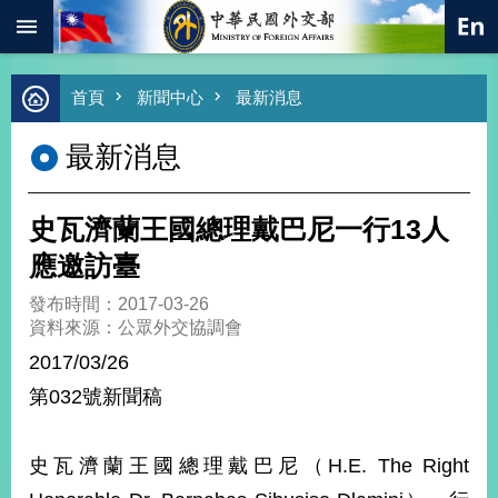
:::
跳到主要內容區塊
進
首頁
新聞中心
最新消息
階
搜
最新消息
尋
熱
門
史瓦濟蘭王國總理戴巴尼一行13人
關
鍵
應邀訪臺
字
發布時間：2017-03-26
總
資料來源：公眾外交協調會
合
外
2017/03/26
交
第032號新聞稿
價
值
外
史瓦濟蘭王國總理戴巴尼（H.E. The Right
交