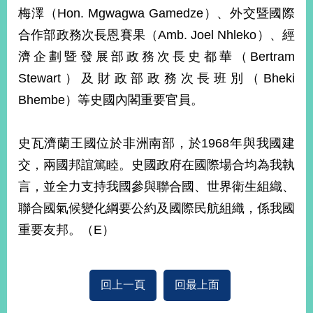
部
梅澤（Hon. Mgwagwa Gamedze）、外交暨國際
新
合作部政務次長恩賽果（Amb. Joel Nhleko）、經
聞
濟企劃暨發展部政務次長史都華（Bertram
中
心
Stewart）及財政部政務次長班別（Bheki
Bhembe）等史國內閣重要官員。
外
交
資
史瓦濟蘭王國位於非洲南部，於1968年與我國建
訊
交，兩國邦誼篤睦。史國政府在國際場合均為我執
國
言，並全力支持我國參與聯合國、世界衛生組織、
家
聯合國氣候變化綱要公約及國際民航組織，係我國
與
重要友邦。（E）
地
區
國
回上一頁
回最上面
際
傳