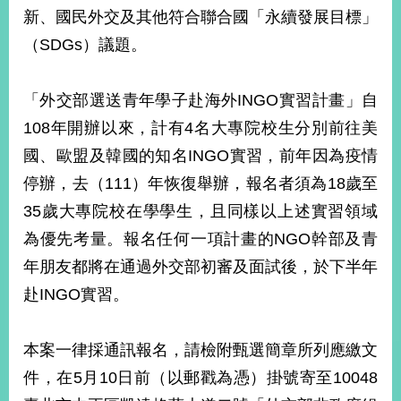
部
新、國民外交及其他符合聯合國「永續發展目標」
新
（SDGs）議題。
聞
中
心
「外交部選送青年學子赴海外INGO實習計畫」自
108年開辦以來，計有4名大專院校生分別前往美
外
國、歐盟及韓國的知名INGO實習，前年因為疫情
交
資
停辦，去（111）年恢復舉辦，報名者須為18歲至
訊
35歲大專院校在學學生，且同樣以上述實習領域
國
為優先考量。報名任何一項計畫的NGO幹部及青
家
年朋友都將在通過外交部初審及面試後，於下半年
與
赴INGO實習。
地
區
本案一律採通訊報名，請檢附甄選簡章所列應繳文
國
際
件，在5月10日前（以郵戳為憑）掛號寄至10048
傳