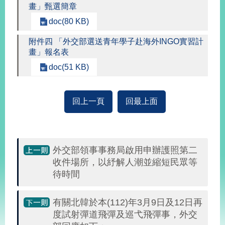
畫」甄選簡章
doc(80 KB)
旅
部
粉
外
長
絲
附件四 「外交部選送青年學子赴海外INGO實習計
國
信
專
人
箱
頁
畫」報名表
急
難
救
doc(51 KB)
LINE
助
Instagram
X平台
服
(原推特)
務
專
線
回上一頁
回最上面
APP
YouTube
RSS
政
外交部領事事務局啟用申辦護照第二
府
網
收件場所，以紓解人潮並縮短民眾等
站
待時間
資
料
有關北韓於本(112)年3月9日及12日再
開
放
度試射彈道飛彈及巡弋飛彈事，外交
宣