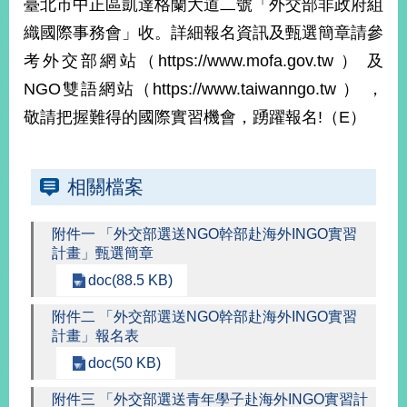
臺北市中正區凱達格蘭大道二號「外交部非政府組
播
織國際事務會」收。詳細報名資訊及甄選簡章請參
政
考外交部網站（https://www.mofa.gov.tw ） 及
府
NGO雙語網站（https://www.taiwanngo.tw ） ，
資
訊
敬請把握難得的國際實習機會，踴躍報名!（E）
公
開
相關檔案
為
民
服
附件一 「外交部選送NGO幹部赴海外INGO實習
務
計畫」甄選簡章
doc(88.5 KB)
本
部
附件二 「外交部選送NGO幹部赴海外INGO實習
相
計畫」報名表
關
doc(50 KB)
網
站
附件三 「外交部選送青年學子赴海外INGO實習計