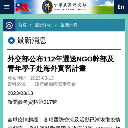
:::
跳到主要內容區塊
進
首頁
新聞中心
最新消息
階
搜
最新消息
尋
熱
門
外交部公布112年選送NGO幹部及
關
鍵
青年學子赴海外實習計畫
字
發布時間：2023-03-13
總
資料來源：非政府組織國際事務會
合
外
2023/03/13
交
新聞參考資料第017號
價
值
外
全球疫情趨緩，各項國際交流及活動已漸恢復疫情
交