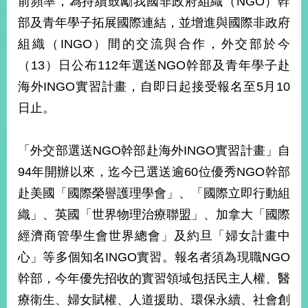
前頻率，為持續鼓勵我國非政府組織（NGO）幹
經
部及青年學子拓展國際連結，並增進與國際非政府
濟
日
組織（INGO）間的交流與合作，外交部於今
不
落
（13）日公布112年選送NGO幹部及青年學子赴
國
海外INGO實習計畫，自即日起接受報名至5月10
台
日止。
海
和
平
「外交部選送NGO幹部赴海外INGO實習計畫」自
護
94年開辦以來，迄今已選送逾60位優秀NGO幹部
照
赴美國「國際榮譽護理學會」、「國際立即行動組
回
織」、英國「世界物理治療聯盟」、加拿大「國際
首
網
經濟商管學生會世界總會」及約旦「婦女計畫中
頁
站
心」等多個知名INGO實習。報名者須為現職NGO
關
幹部，今年優先招收的實習領域包括民主人權、醫
於
導
本
療衛生、婦女賦權、人道援助、環保永續、社會創
覽