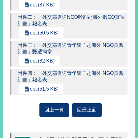
doc(87 KB)
附件二：「外交部選送NGO幹部赴海外INGO實習
旅
部
粉
外
長
絲
計畫」報名表
國
信
專
人
箱
頁
doc(50.5 KB)
急
難
救
LINE
助
Instagram
X平台
附件三：「外交部選送青年學子赴海外INGO實習
服
(原推特)
計畫」甄選簡章
務
專
線
doc(82 KB)
APP
YouTube
RSS
附件四：「外交部選送青年學子赴海外INGO實習
計畫」報名表
政
doc(51.5 KB)
府
網
站
回上一頁
回最上面
資
料
開
放
宣