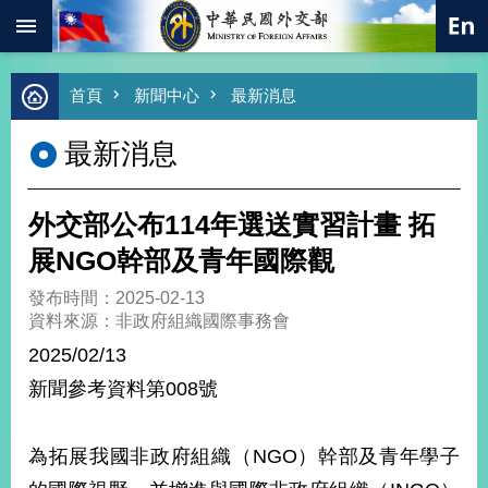
:::
跳到主要內容區塊
進
首頁
新聞中心
最新消息
階
搜
最新消息
尋
熱
門
外交部公布114年選送實習計畫 拓
關
鍵
展NGO幹部及青年國際觀
字
發布時間：2025-02-13
總
資料來源：非政府組織國際事務會
合
外
2025/02/13
交
新聞參考資料第008號
價
值
外
為拓展我國非政府組織（NGO）幹部及青年學子
交