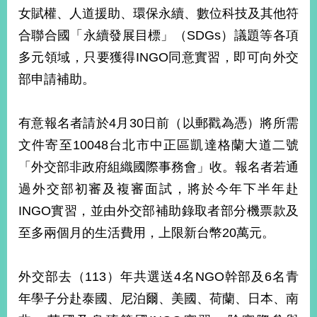
部
女賦權、人道援助、環保永續、數位科技及其他符
新
合聯合國「永續發展目標」（SDGs）議題等各項
聞
多元領域，只要獲得INGO同意實習，即可向外交
中
心
部申請補助。
外
有意報名者請於4月30日前（以郵戳為憑）將所需
交
資
文件寄至10048台北市中正區凱達格蘭大道二號
訊
「外交部非政府組織國際事務會」收。報名者若通
國
過外交部初審及複審面試，將於今年下半年赴
家
INGO實習，並由外交部補助錄取者部分機票款及
與
至多兩個月的生活費用，上限新台幣20萬元。
地
區
外交部去（113）年共選送4名NGO幹部及6名青
國
際
年學子分赴泰國、尼泊爾、美國、荷蘭、日本、南
傳