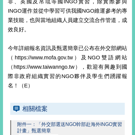
非、英國及帛琉等國INGO實習，除實際參與
播
INGO運作並從中學習可供我國NGO維運參考的專
政
業技能，也與當地組織人員建立交流合作管道，成
府
效良好。
資
訊
公
今年詳細報名資訊及甄選簡章已公布在外交部網站
開
（https://www.mofa.gov.tw）及NGO雙語網站
為
（https://www.taiwanngo.tw），歡迎有興趣到國
民
服
際非政府組織實習的NGO夥伴及學生們踴躍報
務
名！（E）
本
部
相關檔案
相
關
網
附件一：「外交部選送NGO幹部赴海外INGO實習
站
計畫」甄選簡章