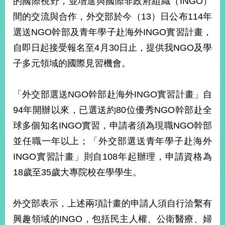
的國際視野，並增進與國際非政府組織（INGO）
經
間的交流與合作，外交部於今（13）日公布114年
濟
日
選送NGO幹部及青年學子赴海外INGO實習計畫，
不
落
自即日起接受報名至4月30日止，提供我NGO及學
國
子多元領域的國際見習機會。
台
海
和
「外交部選送NGO幹部赴海外INGO實習計畫」自
平
94年開辦以來，已選送約80位優秀NGO幹部赴全
護
球多個知名INGO實習，申請者須為現職NGO幹部
照
並任職一年以上；「外交部選送青年學子赴海外
回
INGO實習計畫」則自108年起辦理，申請資格為
首
網
18歲至35歲大專院校在學學生。
頁
站
關
外交部表示，上述兩項計畫的申請人須自行洽繫有
於
導
本
興趣領域的INGO，包括民主人權、公衛醫療、婦
覽