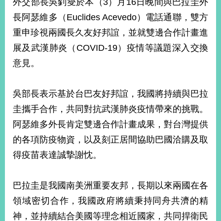
外交部長吳釗燮於本（3）月16日晚間與巴拉圭外
經
濟
長阿瑟維多（Euclides Acevedo）電話通聯，雙方
日
重申珍視兩國長久友好邦誼，並就雙邊合作計畫進
不
落
展及武漢肺炎（COVID-19）疫情等議題深入交換
國
意見。
台
海
和
吳部長表示基於台巴友好邦誼，我國將持續與巴拉
平
圭攜手合作，共同對抗武漢肺炎疫情帶來的挑戰。
護
照
阿瑟維多外長肯定雙邊合作計畫成果，對台灣提供
的各項防疫物資，以及刻正居間協助巴國洽購及取
回
得疫苗表達誠摯謝忱。
首
網
頁
站
巴拉圭是我國南美洲重要友邦，長期以來兩國在各
關
領域密切合作，我國政府將續秉持同舟共濟的精
於
導
本
神，並持續結合美國等理念相近國家，共同捍衛民
覽