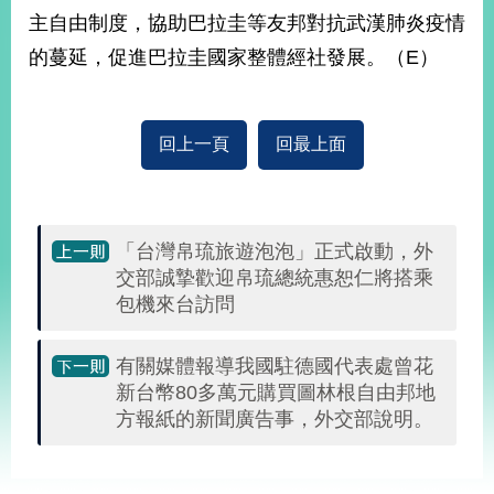
部
主自由制度，協助巴拉圭等友邦對抗武漢肺炎疫情
新
的蔓延，促進巴拉圭國家整體經社發展。（E）
聞
中
心
回上一頁
回最上面
外
交
資
訊
「台灣帛琉旅遊泡泡」正式啟動，外
交部誠摯歡迎帛琉總統惠恕仁將搭乘
國
包機來台訪問
家
與
地
有關媒體報導我國駐德國代表處曾花
區
新台幣80多萬元購買圖林根自由邦地
方報紙的新聞廣告事，外交部說明。
國
際
:::
傳