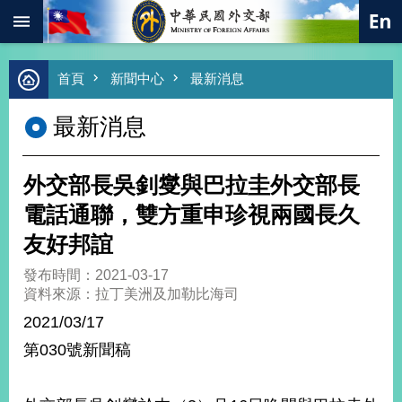
:::
跳到主要內容區塊
進
首頁
新聞中心
最新消息
階
搜
最新消息
尋
熱
門
外交部長吳釗燮與巴拉圭外交部長
關
鍵
電話通聯，雙方重申珍視兩國長久
字
友好邦誼
總
合
發布時間：2021-03-17
外
資料來源：拉丁美洲及加勒比海司
交
2021/03/17
價
第030號新聞稿
值
外
交