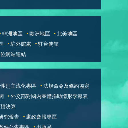
非洲地區
歐洲地區
北美地區
區
駐外館處
駐台使館
單位網站連結
性別主流化專區
法規命令及條約協定
網
外交部對國內團體捐助情形季報表
部預決算
研究報告
廉政會報專區
案件公告專區
出版品