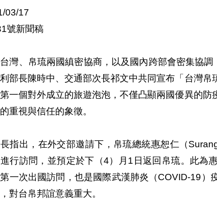
1/03/17
31號新聞稿
台灣、帛琉兩國縝密協商，以及國內跨部會密集協調，
福利部長陳時中、交通部次長祁文中共同宣布「台灣帛
國第一個對外成立的旅遊泡泡，不僅凸顯兩國優異的防
的重視與信任的象徵。
長指出，在外交部邀請下，帛琉總統惠恕仁（Surangel 
進行訪問，並預定於下（4）月1日返回帛琉。此為惠恕
第一次出國訪問，也是國際武漢肺炎（COVID-19
，對台帛邦誼意義重大。