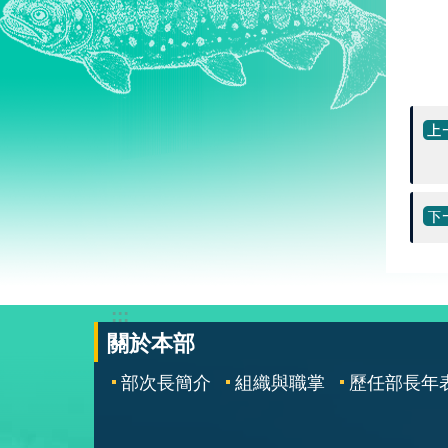
:::
關於本部
部次長簡介
組織與職掌
歷任部長年