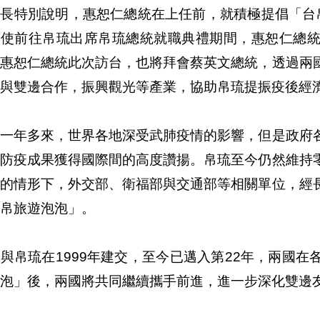
部長特別說明，惠恕仁總統在上任前，就積極提倡「台
特使前往帛琉出席帛琉總統就職典禮期間，惠恕仁總
。惠恕仁總統此次訪台，也將拜會蔡英文總統，透過兩
與雙邊合作，振興觀光等產業，協助帛琉提振疫後經
去一年多來，世界各地深受武肺疫情的影響，但是政府
灣防疫成果獲得國際間的高度讚揚。帛琉至今仍然維持
虞的情形下，外交部、衛福部與交通部等相關單位，經
帛旅遊泡泡」。
與帛琉在1999年建交，至今已邁入第22年，兩國
泡」後，兩國將共同繼續攜手前進，進一步深化雙邊