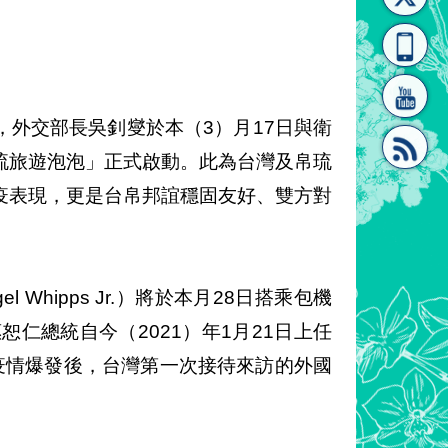
[連
覽
系"
外交部長吳釗燮於本（3）月17日與衛
琉旅遊泡泡」正式啟動。此為台灣及帛琉
疫表現，更是台帛邦誼穩固友好、雙方對
結]"
[連
Whipps Jr.）將於本月28日搭乘包機
仁總統自今（2021）年1月21日上任
）疫情爆發後，台灣第一次接待來訪的外國
結]"