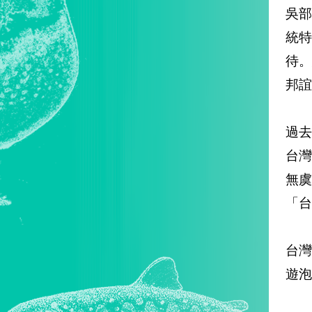
吳
統
待
邦誼
過
台
無
「台
台灣
遊泡