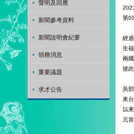
聲明及回應
202
第0
新聞參考資料
新聞說明會紀要
經過
生
領務消息
兩
彼此
重要議題
吳部
求才公告
來台
以來
元首