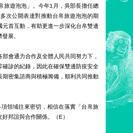
帛旅遊泡泡」。今年1月，吳部長擔任總
統多次公開表達對推動台帛旅遊泡泡的期
國元首互動，有助更進一步深化台帛雙邊
濟發展。
各部會通力合作及全體人民共同努力下，
零確診的紀錄，因此在確保雙邊防疫安全
長期密集諮商與積極籌備，順利共同推動
在各項領域往來密切，相信在落實「台帛旅
友好邦誼與合作關係。（E）