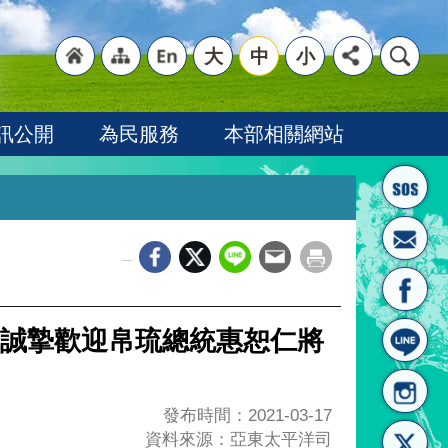
大
中
小
"回
"網
"英
訊公開
為民服務
本部相關網站
_
首頁
站導
文語
誠摯歡迎帛琉總統惠恕仁將
發布時間：2021-03-17
資料來源：亞東太平洋司