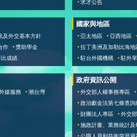
求才公告
國家與地區
訊及外交基本方針
亞太地區
亞西地區
合作
獎助學金
拉丁美洲及加勒比海地
評比成績
駐台外國機構
駐外
政府資訊公開
外媒服務
潮台灣
外交部人權事務專區
政治獻金法第七條查詢
財團法人專區
外交
施政計畫、業務統計及
公職人員利益衝突迴避