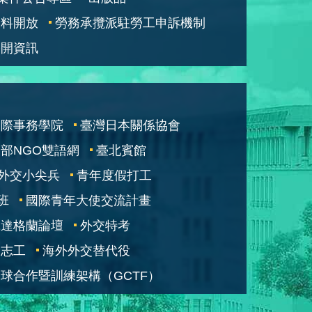
資料開放
勞務承攬派駐勞工申訴機制
公開資訊
國際事務學院
臺灣日本關係協會
部NGO雙語網
臺北賓館
外交小尖兵
青年度假打工
班
國際青年大使交流計畫
凱達格蘭論壇
外交特考
交志工
海外外交替代役
球合作暨訓練架構（GCTF）