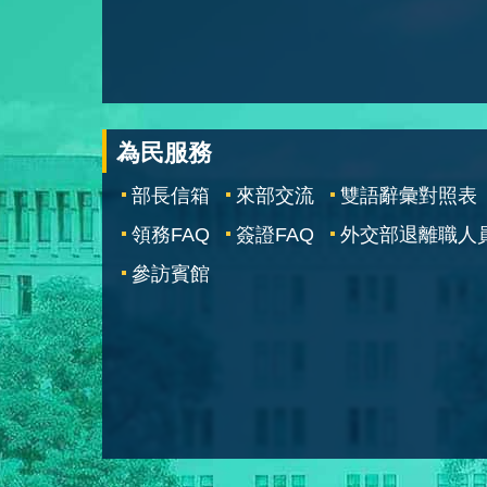
為民服務
部長信箱
來部交流
雙語辭彙對照表
領務FAQ
簽證FAQ
外交部退離職人
參訪賓館