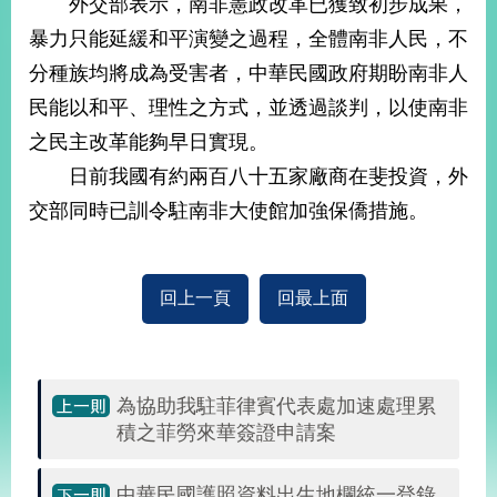
外交部表示，南非憲政改革已獲致初步成果，
經
濟
暴力只能延緩和平演變之過程，全體南非人民，不
日
分種族均將成為受害者，中華民國政府期盼南非人
不
落
民能以和平、理性之方式，並透過談判，以使南非
國
之民主改革能夠早日實現。
台
日前我國有約兩百八十五家廠商在斐投資，外
海
和
交部同時已訓令駐南非大使館加強保僑措施。
平
護
照
回上一頁
回最上面
回
首
網
為協助我駐菲律賓代表處加速處理累
頁
站
關
積之菲勞來華簽證申請案
於
導
本
覽
中華民國護照資料出生地欄統一登錄