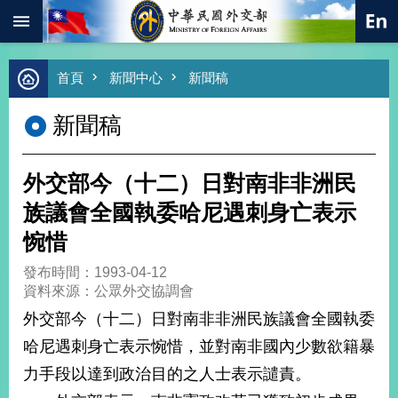
:::
跳到主要內容區塊
進
首頁
新聞中心
新聞稿
階
搜
新聞稿
尋
熱
門
外交部今（十二）日對南非非洲民
關
鍵
族議會全國執委哈尼遇刺身亡表示
字
惋惜
總
合
發布時間：1993-04-12
外
資料來源：公眾外交協調會
交
外交部今（十二）日對南非非洲民族議會全國執委
價
哈尼遇刺身亡表示惋惜，並對南非國內少數欲籍暴
值
外
力手段以達到政治目的之人士表示譴責。
交