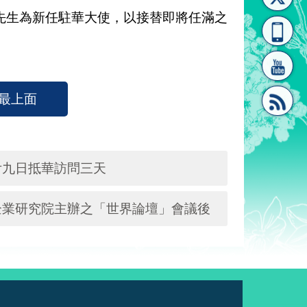
先生為新任駐華大使，以接替即將任滿之
[連
覽
系"
。
最上面
結]"
[連
廿九日抵華訪問三天
企業研究院主辦之「世界論壇」會議後
結]"