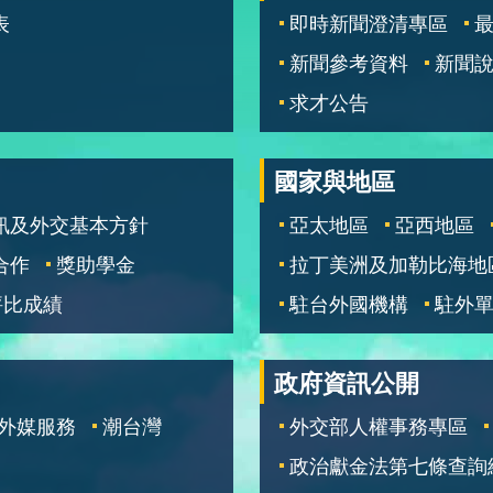
表
即時新聞澄清專區
新聞參考資料
新聞
求才公告
國家與地區
訊及外交基本方針
亞太地區
亞西地區
合作
獎助學金
拉丁美洲及加勒比海地
評比成績
駐台外國機構
駐外
政府資訊公開
外媒服務
潮台灣
外交部人權事務專區
政治獻金法第七條查詢