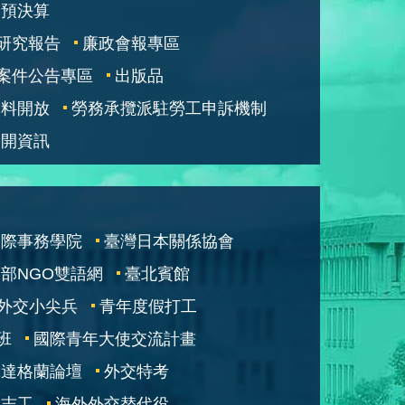
部預決算
研究報告
廉政會報專區
案件公告專區
出版品
資料開放
勞務承攬派駐勞工申訴機制
公開資訊
國際事務學院
臺灣日本關係協會
部NGO雙語網
臺北賓館
外交小尖兵
青年度假打工
班
國際青年大使交流計畫
凱達格蘭論壇
外交特考
交志工
海外外交替代役