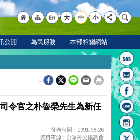
大
中
小
"回
"網
"英
訊公開
為民服務
本部相關網站
_
首頁
站導
文語
司令官之朴魯榮先生為新任
發布時間：1991-06-26
資料來源：公眾外交協調會