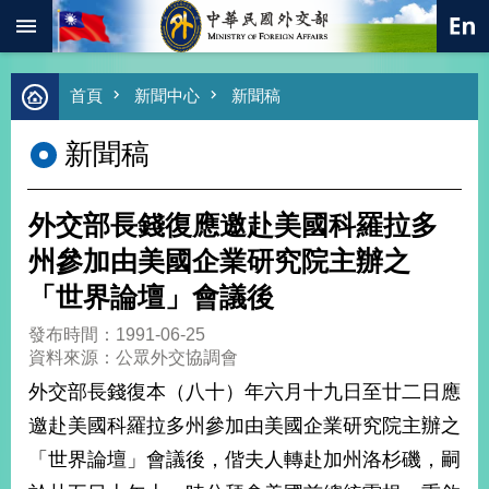
:::
跳到主要內容區塊
進
首頁
新聞中心
新聞稿
階
搜
新聞稿
尋
熱
門
外交部長錢復應邀赴美國科羅拉多
關
鍵
州參加由美國企業研究院主辦之
字
「世界論壇」會議後
總
合
發布時間：1991-06-25
外
資料來源：公眾外交協調會
交
外交部長錢復本（八十）年六月十九日至廿二日應
價
邀赴美國科羅拉多州參加由美國企業研究院主辦之
值
外
「世界論壇」會議後，偕夫人轉赴加州洛杉磯，嗣
交