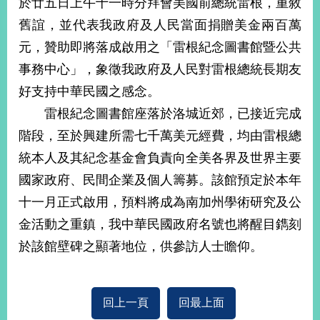
於廿五日上午十一時分拜會美國前總統雷根，重敘
經
濟
舊誼，並代表我政府及人民當面捐贈美金兩百萬
日
元，贊助即將落成啟用之「雷根紀念圖書館暨公共
不
落
事務中心」，象徵我政府及人民對雷根總統長期友
國
好支持中華民國之感念。
台
雷根紀念圖書館座落於洛城近郊，已接近完成
海
和
階段，至於興建所需七千萬美元經費，均由雷根總
平
統本人及其紀念基金會負責向全美各界及世界主要
護
照
國家政府、民間企業及個人籌募。該館預定於本年
十一月正式啟用，預料將成為南加州學術研究及公
回
金活動之重鎮，我中華民國政府名號也將醒目鐫刻
首
網
於該館壁碑之顯著地位，供參訪人士瞻仰。
頁
站
關
於
導
回上一頁
回最上面
本
覽