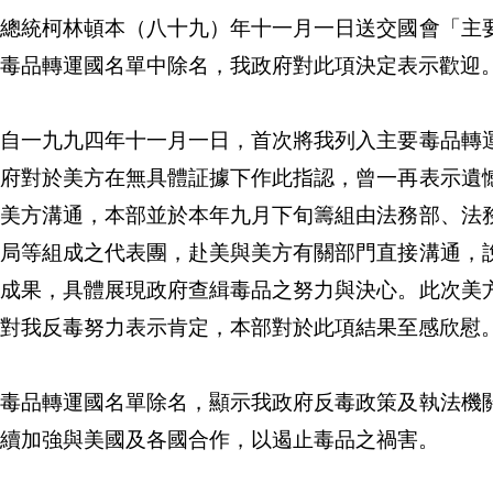
國總統柯林頓本（八十九）年十一月一日送交國會「主
毒品轉運國名單中除名，我政府對此項決定表示歡迎
國自一九九四年十一月一日，首次將我列入主要毒品轉
政府對於美方在無具體証據下作此指認，曾一再表示遺
與美方溝通，本部並於本年九月下旬籌組由法務部、法
總局等組成之代表團，赴美與美方有關部門直接溝通，
及成果，具體展現政府查緝毒品之努力與決心。此次美
對我反毒努力表示肯定，本部對於此項結果至感欣慰
自毒品轉運國名單除名，顯示我政府反毒政策及執法機
續加強與美國及各國合作，以遏止毒品之禍害。