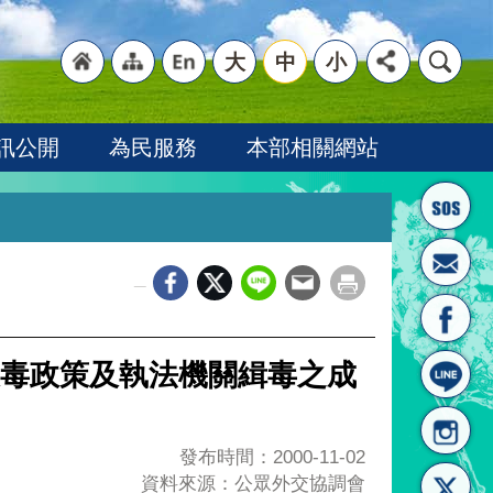
大
中
小
"回
"網
"英
訊公開
為民服務
本部相關網站
_
首頁
站導
文語
毒政策及執法機關緝毒之成
發布時間：2000-11-02
資料來源：公眾外交協調會