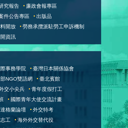
研究報告
廉政會報專區
案件公告專區
出版品
資料開放
勞務承攬派駐勞工申訴機制
公開資訊
國際事務學院
臺灣日本關係協會
部NGO雙語網
臺北賓館
外交小尖兵
青年度假打工
班
國際青年大使交流計畫
凱達格蘭論壇
外交特考
交志工
海外外交替代役