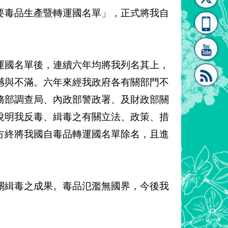
要毒品生產暨轉運國名單」，正式將我自
[連
覽
系"
。
運國名單後，連續六年均將我列名其上，
憾與不滿。六年來經我政府各有關部門不
務部調查局、內政部警政署、及財政部關
結]"
[連
說明我反毒、緝毒之有關立法、政策、措
方終將我國自毒品轉運國名單除名，且進
。
關緝毒之成果。毒品氾濫無國界，今後我
結]"