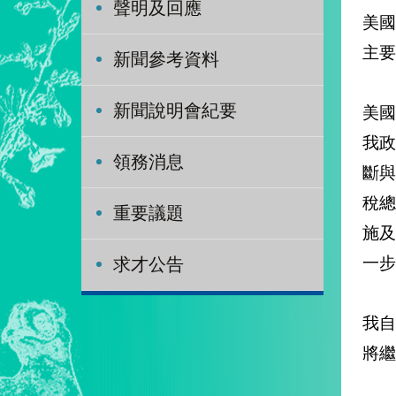
聲明及回應
美
主要
新聞參考資料
新聞說明會紀要
美
我
領務消息
斷
稅
重要議題
施
一步
求才公告
我
將繼