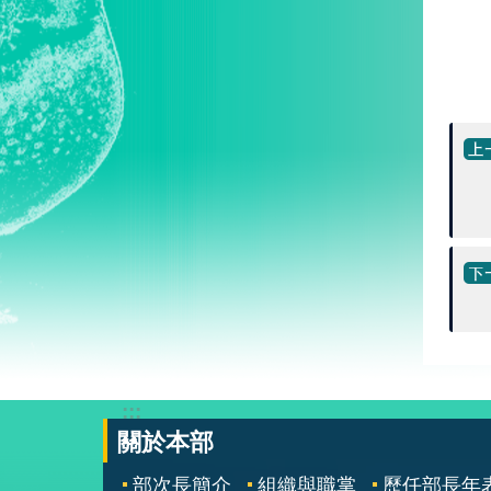
:::
關於本部
部次長簡介
組織與職掌
歷任部長年