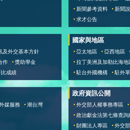
新聞參考資料
新聞
求才公告
國家與地區
訊及外交基本方針
亞太地區
亞西地區
合作
獎助學金
拉丁美洲及加勒比海地
評比成績
駐台外國機構
駐外
政府資訊公開
外媒服務
潮台灣
外交部人權事務專區
政治獻金法第七條查詢
財團法人專區
外交