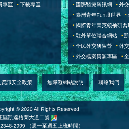
員專區
下載專區
國際醫療資訊網
外交
臺灣青年Fun眼世界
國際青年菁英領袖研習
駐外單位聯合網站
全民外交研習營
外
外交檔案資源專區
全
及資訊安全政策
無障礙網站說明
聯絡我們
 © 2020 All Rights Reserved
中正區凱達格蘭大道二號
2348-2999 （週一至週五上班時間）