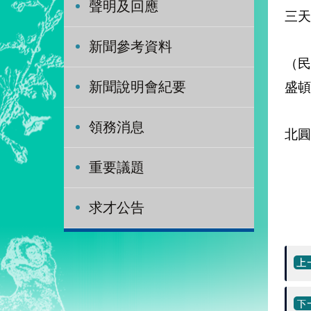
聲明及回應
三天
該
新聞參考資料
（
盛頓
新聞說明會紀要
訪
領務消息
北圓
重要議題
求才公告