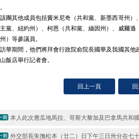
。
團其他成員包括竇米尼奇（共和黨、新墨西哥州）、
民主黨、紐約州）、柯恩（共和黨、緬因州）、威爾遜
州）等參議員。
華期間，他們將拜會行政院俞院長國華及我國其他政
山飯店舉行記者會。
回上一頁
回
本人此次應瓜地馬拉、哥斯大黎加及巴拿馬共和
外交部長朱撫松本（廿二）日下午三日卅分在七