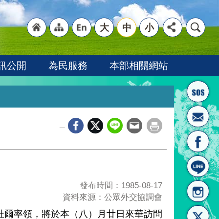
大
中
小
"回
"網
"英
訊公開
為民服務
本部相關網站
_
首頁
站導
文語
發布時間：1985-08-17
資料來源：公眾外交協調會
杜爾率領，將於本（八）月廿日來華訪問