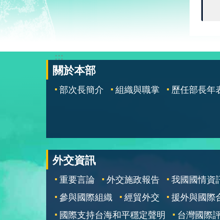
:::
關於本部
部次長簡介
組織與職掌
歷任部長年
外交資訊
重要言論
外交施政報告
我國國情資
參與國際組織
經貿外交
援外與國際
國際支持台海和平穩定聲明
台灣國際