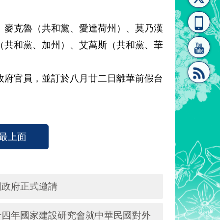
[連
覽
系"
麥克魯（共和黨、愛達荷州）、莫乃漢
（共和黨、加州）、艾萬斯（共和黨、華
府官員，並訂於八月廿二日離華前假台
結]"
[連
最上面
國政府正式邀請
結]"
十四年國家建設研究會就中華民國對外