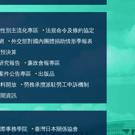
性別主流化專區
法規命令及條約協定
網
外交部對國內團體捐助情形季報表
部預決算
研究報告
廉政會報專區
案件公告專區
出版品
資料開放
勞務承攬派駐勞工申訴機制
公開資訊
國際事務學院
臺灣日本關係協會