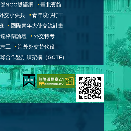
部NGO雙語網
臺北賓館
外交小尖兵
青年度假打工
班
國際青年大使交流計畫
凱達格蘭論壇
外交特考
交志工
海外外交替代役
球合作暨訓練架構（GCTF）