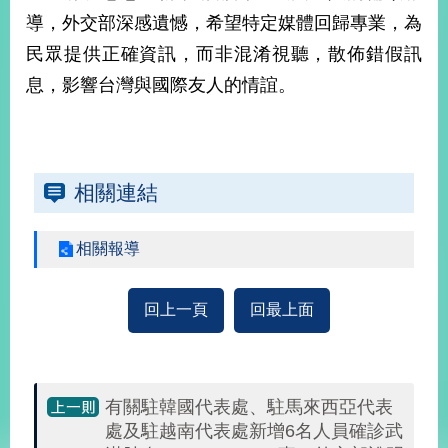
部
導，外交部深感遺憾，希望特定媒體回歸專業，為
新
民眾提供正確資訊，而非混淆視聽，散佈錯假訊
聞
息，影響台灣與國際友人的情誼。
中
心
外
交
相關連結
資
訊
相關報導
國
家
與
回上一頁
回最上面
地
區
國
有關駐韓國代表處、駐馬來西亞代表
際
處及駐越南代表處新增6名人員確診武
傳