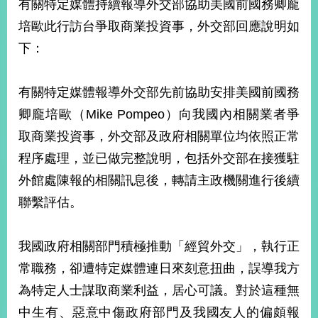
有關特定媒體持續報導外交部協助美國前國務卿龐
經
濟
培歐此行訪台爭取商業投資事，外交部回應說明如
日
下：
不
落
國
有關特定媒體報導外交部先前協助安排美國前國務
台
卿龐培歐（Mike Pompeo）向我國內相關業者爭
海
和
取商業投資事，外交部及政府相關單位均依照正常
平
程序處理，並已做完整說明，包括外交部在接獲駐
護
照
外館處陳報的相關訊息後，轉請主政機關進行後續
聯繫評估。
回
首
網
我國政府相關部門積極推動「經貿外交」，執行正
頁
站
常職務，卻遭特定媒體連日來刻意扭曲，誤導我方
關
於
為特定人士謀取商業利益，居心可議。對於這種無
導
本
中生有、惡意中傷政府部門及我國友人的偏頗報
覽