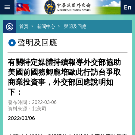
:::
跳到主要內容區塊
進
首頁
新聞中心
聲明及回應
階
搜
聲明及回應
尋
熱
門
有關特定媒體持續報導外交部協助
關
鍵
美國前國務卿龐培歐此行訪台爭取
字
商業投資事，外交部回應說明如
總
合
下：
外
交
發布時間：2022-03-06
資料來源：北美司
價
值
2022/03/06
外
交