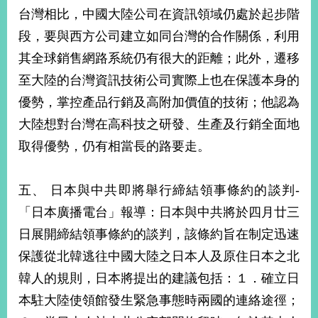
台灣相比，中國大陸公司在資訊領域仍處於起步階
段，要與西方公司建立如同台灣的合作關係，利用
旅
部
粉
外
長
絲
其全球銷售網路系統仍有很大的距離；此外，遷移
國
信
專
人
箱
頁
急
至大陸的台灣資訊技術公司實際上也在保護本身的
難
救
優勢，掌控產品行銷及高附加價值的技術；他認為
LINE
助
Instagram
X平台
服
(原推特)
務
大陸想對台灣在高科技之研發、生產及行銷全面地
專
線
取得優勢，仍有相當長的路要走。
APP
YouTube
RSS
五、 日本與中共即將舉行締結領事條約的談判-
政
「日本廣播電台」報導：日本與中共將於四月廿三
府
網
日展開締結領事條約的談判，該條約旨在制定迅速
站
保護從北韓逃往中國大陸之日本人及原住日本之北
資
料
韓人的規則，日本將提出的建議包括：１．確立日
開
本駐大陸使領館發生緊急事態時兩國的連絡途徑；
放
宣