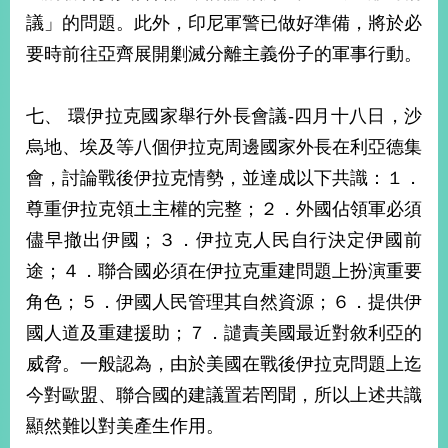
明
議」的問題。此外，印尼軍警已做好準備，將於必
要時前往亞齊展開剿滅分離主義份子的軍事行動。
聯
絡
我
七、 環伊拉克國家舉行外長會議-四月十八日，沙
們
烏地、埃及等八個伊拉克周邊國家外長在利亞德集
會，討論戰後伊拉克情勢，並達成以下共識：１．
尊重伊拉克領土主權的完整；２．外國佔領軍必須
儘早撤出伊國；３．伊拉克人民自行決定伊國前
途；４．聯合國必須在伊拉克重建問題上扮演重要
角色；５．伊國人民管理其自然資源；６．提供伊
國人道及重建援助；７．譴責美國最近對敘利亞的
威脅。一般認為，由於美國在戰後伊拉克問題上迄
今對歐盟、聯合國的建議置若罔聞，所以上述共識
顯然難以對美產生作用。