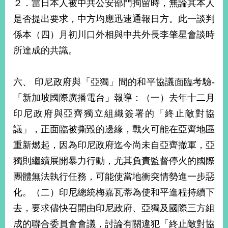
２．當日本人被中共公安部門拘留時，無論其本人
告
是否提出要求，中方均應迅速通報日方。此一談判
隱
係本（四）月初川口外相與中共外長李肇星會談時
私
所達成的共識。
權
保
護
六、 印尼政府與「亞獨」間的和平協議面臨考驗-
及
資
「新加坡國際廣播電台」報導：（一）去年十二月
訊
印尼政府與亞齊獨立組織簽署的「終止敵對協
安
議」，正面臨被撕毀的邊緣，戰火可能在亞齊地區
全
政
重新燃起，因為印尼政府迄今尚未自亞齊撤軍，亞
策
獨則繼續展開暴力行動，尤其負責監督停火的國際
無
團體無法執行任務，可能使當地衝突情勢進一步惡
障
化。（二）印尼總統梅嘉瓦蒂為使和平進程持續下
礙
網
去，要求儘快召開由印尼政府、亞獨及國際三方組
站
成的聯合委員會會議，討論有關違犯「終止敵對協
說