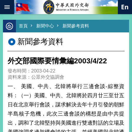
:::
跳到主要內容區塊
進
首頁
新聞中心
新聞參考資料
階
搜
新聞參考資料
尋
熱
門
外交部國際要情彙編2003/4/22
關
鍵
發布時間：2003-04-22
字
資料來源：公眾外交協調會
總
一、 美國、中共、北韓將舉行三邊會談-綜整資
合
外
料：（一）美國、中共、北韓將於四月廿三至廿五
交
日在北京舉行會談，謀求解決去年十月引發的朝鮮
價
半島核子危機，此次三邊會談的構想是由中共提
值
外
出，調和了北韓堅持與美國進行雙邊對話的立場及
交