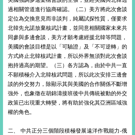
美國強調多邊架構會談的主張，並經美國與北韓透
經
過相關管道進行協商確認。（二）美方將此次會談
濟
日
定位為交換意見而非談判，純屬試探性質，僅要求
不
落
北韓先允諾放棄核武計畫，並同意相關國家未來共
國
同參與多邊會談，美方才願考慮經援北韓等問題，
台
美國的會談目標是以「可驗證」及「不可逆轉」的
海
和
方式終止北韓核武計畫，所以外界無須對此次會談
平
抱持過高的期望。（三）各方認為，由於中共一直
護
不願積極介入北韓核武問題，所以此次安排三邊會
照
談的外交努力，除顯示其與美國的合作關係不斷增
回
強外，也象徵在胡錦濤接班後中共傳統被動的外交
首
網
政策已出現重大轉變，將有助於強化其亞洲區域強
頁
權的角色。
站
關
於
導
本
二、 中共正分三個階段積極發展遠洋作戰能力-俄
覽