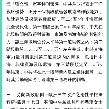
部
國「獨立報」軍事特刊報導：中共為取得西太平洋
戰略優勢，正分三個階段積極發展遠洋作戰能力，
新
聞
加速建造及採購各種艦艇，至二○五○年其海軍將
中
完全現代化，第一階段已於二○○○年結束，中共在
心
此段時間內取得對黃海、東海及南海海域的控制能
外
力，該三海域均位於太平洋第一道島鍊之內；第二
交
資
階段將於二○二○至二○二五年左右完成，此時其海
訊
軍力量可擴張到第二道島鍊內的海域，包括日本
海、菲律賓海及印尼海；第三階段預定至二○五○
國
家
年結束，中共將在此一段時間內建立遠洋艦隊，屆
與
時其活動範圍將可遠達第三道島鍊的關島。
地
區
三、 芬蘭新政府創下歐洲民主政治之兩性平權里
國
際
程碑-四月十七日，芬蘭中央黨黨魁雅婷瑪琪女士
傳