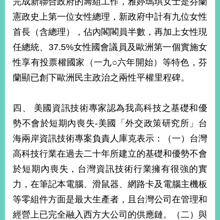
完成新聯合政府的籌組工作，雅婷瑪琪女士是芬蘭
播
憲政史上第一位女性總理，新政府中計有九位女性
政
首長（含總理），佔內閣閣員半數，再加上女性現
府
任總統、37.5%女性國會議員及歐洲第一個實施女
資
訊
性享有投票權國家（一九○六年開始）等特色，芬
公
蘭顯已創下歐洲民主政治之兩性平權里程碑。
開
為
四、 美國資訊技術專家認為我高科技之基礎和優
民
服
勢不會於短期內喪失-美國「外交政策研究所」台
務
海兩岸資訊技術專案負責人庫克表示：（一）台灣
高科技行業在過去二十年所建立的基礎和優勢不會
本
部
於短期內喪失，台灣資訊技術行業擁有很強的實
相
力，在筆記本電腦、滑鼠器、網路卡及電腦主機板
關
網
等零組件方面是最大生產者，且台灣公司在管理和
站
經營上已完全融入西方大公司的供應鏈。（二）與