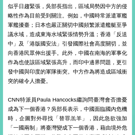
部
似乎日趨緊張，吳部長指出，區域局勢因中方的侵
新
略性作為目前受到關注。例如，中國時常派遣軍艦
聞
軍艦擾臺；日本也嚴正關切中國頻繁派遣艦艇至爭
中
心
議水域，造成東海水域緊張情勢升溫；香港「反送
中」及「港版國安法」引發國際社會高度關切，並
外
向香港民眾伸出援手。此外，中國在南海的軍事化
交
資
作為也使該區域緊張高升，而印中邊界問題，更引
訊
發中國與印度的軍隊衝突。中方作為將造成區域衝
國
突的確令人擔憂。
家
與
地
CNN特派員Paula Hancocks繼詢問臺灣會否擔憂
區
成為下一個香港？吳部長表示，中國面臨國內危機
時，企圖對外尋找「替罪羔羊」，因此急欲強加
國
際
「一國兩制」將臺灣變成下一個香港，藉由境外危
傳