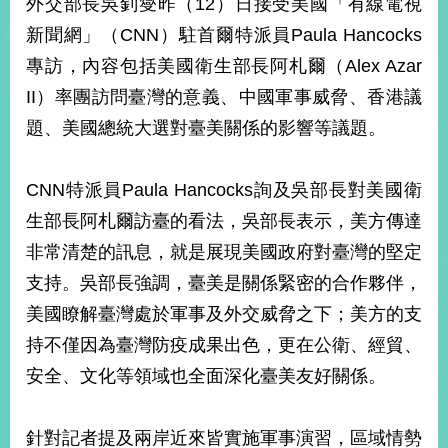
外交部長吳釗燮昨（12）日接受美國「有線電視
經
濟
新聞網」（CNN）駐首爾特派員Paula Hancocks
日
專訪，內容包括美國衛生部長阿札爾（Alex Azar
不
落
II）率團訪問臺灣的意義、中國軍事威脅、香港議
國
題、美國總統大選對臺美關係的影響等議題。
台
海
和
CNN特派員Paula Hancocks詢及吳部長對美國衛
平
生部長阿札爾訪臺的看法，吳部長表示，美方傳達
護
照
非常清楚的訊息，就是展現美國政府對臺灣的堅定
支持。吳部長強調，臺美是關係緊密的合作夥伴，
回
美國瞭解臺灣處於軍事及外交威脅之下；美方的支
首
網
持不僅因為臺灣防疫成果出色，更在公衛、經貿、
頁
站
安全、文化等領域也全面深化臺美友好關係。
關
於
導
本
針對記者提及兩岸近來皆實施軍事演習，區域情勢
覽