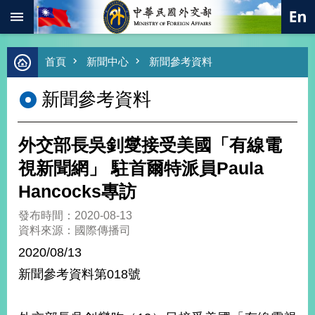
:::
跳到主要內容區塊
進
首頁
新聞中心
新聞參考資料
階
搜
新聞參考資料
尋
熱
門
外交部長吳釗燮接受美國「有線電
關
鍵
視新聞網」 駐首爾特派員Paula
字
Hancocks專訪
總
合
發布時間：2020-08-13
外
資料來源：國際傳播司
交
2020/08/13
價
新聞參考資料第018號
值
外
交