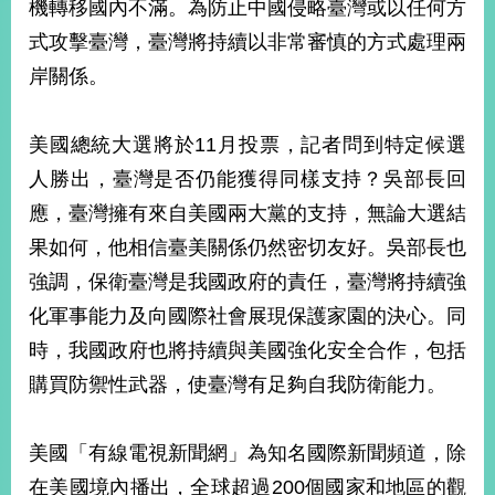
機轉移國內不滿。為防止中國侵略臺灣或以任何方
播
式攻擊臺灣，臺灣將持續以非常審慎的方式處理兩
政
岸關係。
府
資
訊
美國總統大選將於11月投票，記者問到特定候選
公
人勝出，臺灣是否仍能獲得同樣支持？吳部長回
開
應，臺灣擁有來自美國兩大黨的支持，無論大選結
為
果如何，他相信臺美關係仍然密切友好。吳部長也
民
服
強調，保衛臺灣是我國政府的責任，臺灣將持續強
務
化軍事能力及向國際社會展現保護家園的決心。同
時，我國政府也將持續與美國強化安全合作，包括
本
部
購買防禦性武器，使臺灣有足夠自我防衛能力。
相
關
網
美國「有線電視新聞網」為知名國際新聞頻道，除
站
在美國境內播出，全球超過200個國家和地區的觀