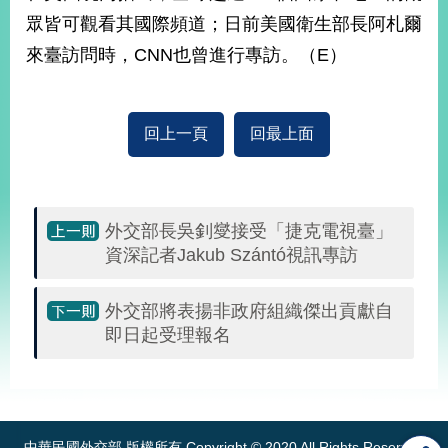
眾皆可觀看其國際頻道；日前美國衛生部長阿札爾
來臺訪問時，CNN也曾進行專訪。（E）
旅
部
粉
外
長
絲
國
信
專
人
箱
頁
急
難
救
回上一頁
回最上面
LINE
助
Instagram
X平台
服
(原推特)
務
專
線
APP
YouTube
RSS
外交部長吳釗燮接受「捷克電視臺」
資深記者Jakub Szántó視訊專訪
政
府
外交部將表揚非政府組織傑出貢獻自
網
即日起受理報名
站
資
料
:::
開
放
宣
中華民國外交部 版權所有 Copyright © 2020 All Rights Reserved