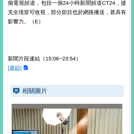
個電視頻道，包括一個24小時新聞頻道CT24，捷
告
克全境皆可收視，部分節目也於網路播送，甚具有
隱
影響力。（E）
私
權
保
護
及
資
新聞片段連結（15:06~23:54）
訊
[連結]
安
全
政
策
相關圖片
無
障
礙
網
站
說