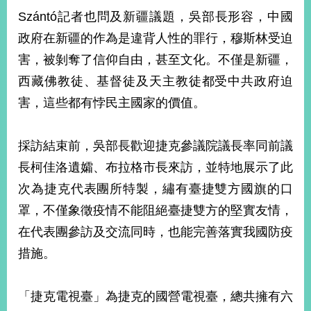
Szántó記者也問及新疆議題，吳部長形容，中國
政府在新疆的作為是違背人性的罪行，穆斯林受迫
旅
部
粉
外
長
絲
害，被剝奪了信仰自由，甚至文化。不僅是新疆，
國
信
專
人
箱
頁
急
西藏佛教徒、基督徒及天主教徒都受中共政府迫
難
救
LINE
助
Instagram
X平台
害，這些都有悖民主國家的價值。
服
(原推特)
務
專
線
採訪結束前，吳部長歡迎捷克參議院議長率同前議
APP
YouTube
RSS
長柯佳洛遺孀、布拉格市長來訪，並特地展示了此
次為捷克代表團所特製，繡有臺捷雙方國旗的口
政
府
罩，不僅象徵疫情不能阻絕臺捷雙方的堅實友情，
網
在代表團參訪及交流同時，也能完善落實我國防疫
站
資
措施。
料
開
放
「捷克電視臺」為捷克的國營電視臺，總共擁有六
宣