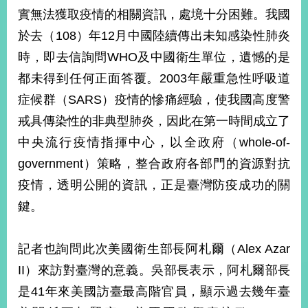
部
實無法獲取疫情的相關資訊，處境十分困難。我國
新
於去（108）年12月中國陸續傳出未知感染性肺炎
聞
時，即去信詢問WHO及中國衛生單位，遺憾的是
中
心
都未得到任何正面答覆。2003年嚴重急性呼吸道
症候群（SARS）疫情的慘痛經驗，使我國高度警
外
戒具傳染性的非典型肺炎，因此在第一時間成立了
交
資
中央流行疫情指揮中心，以全政府（whole-of-
訊
government）策略，整合政府各部門的資源對抗
國
疫情，透明公開的資訊，正是臺灣防疫成功的關
家
鍵。
與
地
區
記者也詢問此次美國衛生部長阿札爾（Alex Azar
II）來訪對臺灣的意義。吳部長表示，阿札爾部長
國
際
是41年來美國訪臺最高階官員，顯示過去幾年臺
傳