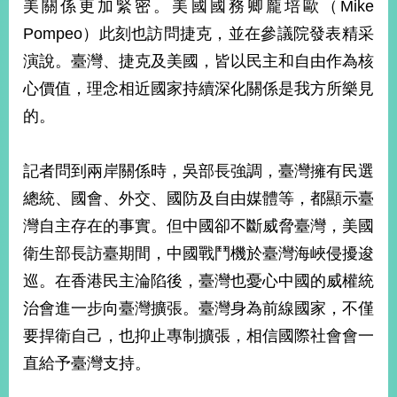
美關係更加緊密。美國國務卿龐培歐（Mike
播
Pompeo）此刻也訪問捷克，並在參議院發表精采
政
演說。臺灣、捷克及美國，皆以民主和自由作為核
府
資
心價值，理念相近國家持續深化關係是我方所樂見
訊
的。
公
開
記者問到兩岸關係時，吳部長強調，臺灣擁有民選
為
總統、國會、外交、國防及自由媒體等，都顯示臺
民
服
灣自主存在的事實。但中國卻不斷威脅臺灣，美國
務
衛生部長訪臺期間，中國戰鬥機於臺灣海峽侵擾逡
巡。在香港民主淪陷後，臺灣也憂心中國的威權統
本
部
治會進一步向臺灣擴張。臺灣身為前線國家，不僅
相
要捍衛自己，也抑止專制擴張，相信國際社會會一
關
網
直給予臺灣支持。
站