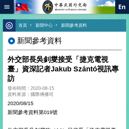
:::
跳到主要內容區塊
進
首頁
新聞中心
新聞參考資料
階
搜
新聞參考資料
尋
熱
門
外交部長吳釗燮接受「捷克電視
關
鍵
臺」資深記者Jakub Szántó視訊專
字
訪
總
合
發布時間：2020-08-15
外
資料來源：國際傳播司
交
2020/08/15
價
新聞參考資料第019號
值
外
交