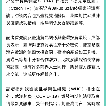
外交部長吳釗燮昨（14）日接受「捷克電視臺」
經
濟
（Czech TV）資深記者Jakub Szántó獨家視訊專
日
訪，訪談內容包括臺捷雙邊關係、我國對抗武漢肺
不
落
炎疫情成功措施、兩岸關係及香港議題等。
國
台
記者首先詢及臺捷貿易關係與臺灣投資環境，吳部
海
和
長表示，臺灣與捷克貿易往來十分密切，捷克是臺
平
灣在歐洲的第四大投資國，臺灣的產業如工具機、
護
照
資通訊等都十分有合作潛力。此次參議院議長韋德
齊訪臺，也有許多商界人士同行，樂見雙方能藉此
回
次交流，達成更多經貿合作。
首
網
頁
站
記者提到我國被世界衛生組織（WHO）排除在
關
外，武漢肺炎（COVID- 19）爆發初期無法獲取疫
於
導
本
情最新資訊事，吳部長指出，對臺灣而言，當時確
覽