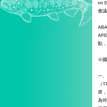
on 
會議
AB
AP
點，
※國
一、
（
席，
為何