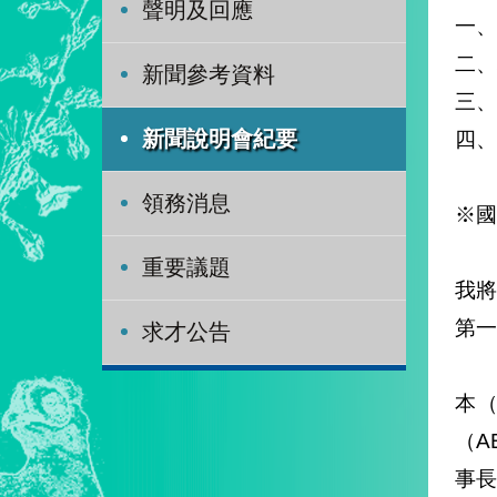
聲明及回應
一、
二、
新聞參考資料
三、
四、
新聞說明會紀要
領務消息
※國
重要議題
我將
第一
求才公告
本（
（A
事長