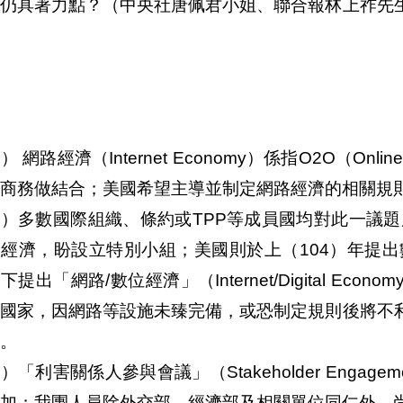
否仍具著力點？（中央社唐佩君小姐、聯合報林上祚先
） 網路經濟（Internet Economy）係指O2O（Onli
商務做結合；美國希望主導並制定網路經濟的相關規
）多數國際組織、條約或TPP等成員國均對此一議題
經濟，盼設立特別小組；美國則於上（104）年提出數位經濟
下提出「網路/數位經濟」（Internet/Digital E
餘國家，因網路等設施未臻完備，或恐制定規則後將不
。
）「利害關係人參與會議」（Stakeholder Engage
加；我團人員除外交部、經濟部及相關單位同仁外，