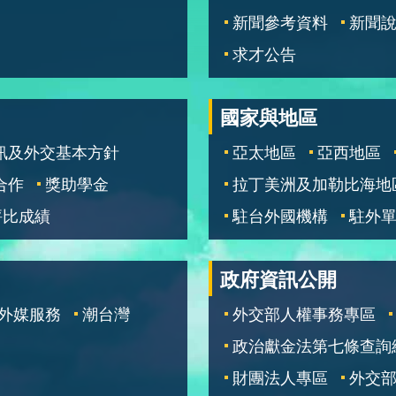
新聞參考資料
新聞
求才公告
國家與地區
訊及外交基本方針
亞太地區
亞西地區
合作
獎助學金
拉丁美洲及加勒比海地
評比成績
駐台外國機構
駐外
政府資訊公開
外媒服務
潮台灣
外交部人權事務專區
政治獻金法第七條查詢
財團法人專區
外交