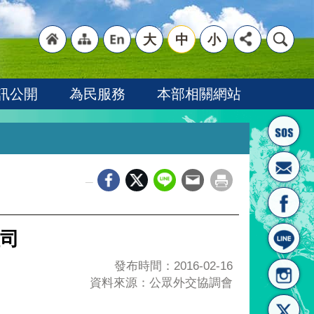
大
中
小
"回
"網
"英
訊公開
為民服務
本部相關網站
_
首頁
站導
文語
組司
發布時間：2016-02-16
資料來源：公眾外交協調會