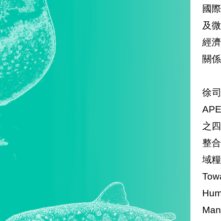
國
及微
經濟特
關係人
徐司
AP
之
整合及
域糧
Tow
Hu
Ma