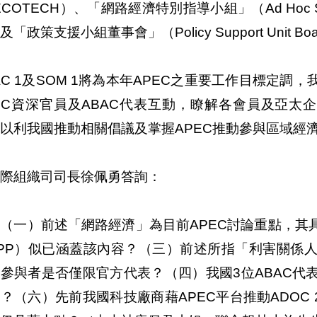
ECOTECH）、「網路經濟特別指導小組」（Ad Hoc Steerin
及「政策支援小組董事會」（Policy Support Unit B
AC 1及SOM 1將為本年APEC之重要工作目標定
EC資深官員及ABAC代表互動，瞭解各會員及亞太
以利我國推動相關倡議及掌握APEC推動參與區域經
際組織司司長徐佩勇答詢：
（一）前述「網路經濟」為目前APEC討論重點，其
TPP）似已涵蓋該內容？（三）前述所指「利害關係
參與者是否僅限官方代表？（四）我國3位ABAC代
？（六）先前我國科技廠商藉APEC平台推動ADOC