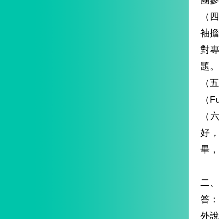
（四
袖擔
對
題。
（五
（F
（六
好，
畢，
二、
答：
外說