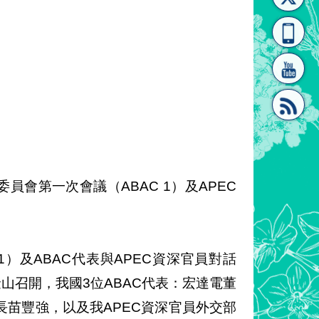
[連
覽
系"
結]"
[連
員會第一次會議（ABAC 1）及APEC
1）及ABAC代表與APEC資深官員對話
結]"
國舊金山召開，我國3位ABAC代表：宏達電董
苗豐強，以及我APEC資深官員外交部