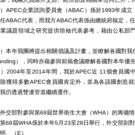
）APEC企業諮詢委員會（ABAC）係於1993年成立
任ABAC代表，而我方ABAC代表係由總統府核定，
專業議題領域之研究提供領袖代表參考，藉由公私部門
）本年我團將提出相關倡議及計畫，並瞭解各國對我倡
unding），同時亦藉參與前揭會議瞭解各國對本年優
）2004年至2014年間，我於APEC近 11個會員
除獲得多數APEC會員國肯定外，並為各該國創造就業
我仍透過雙邊管道繼續運作。
外交部對參與第69屆世界衛生大會（WHA）的籌備
第69屆WHA係於本年5月23至28日舉行，外交部
明。（E）