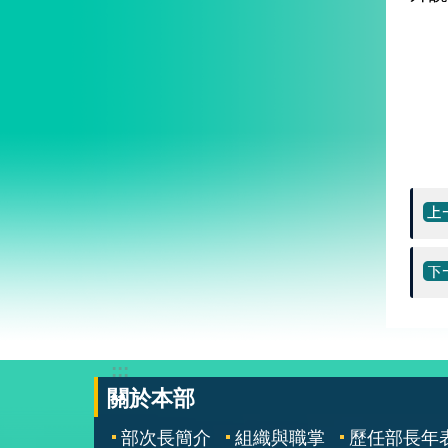
:::
關於本部
部次長簡介
組織與職掌
歷任部長年