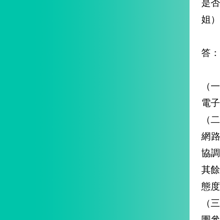
是
姐）
答：
（一
電子
（二
網路
協調
其
態度
（三
團參