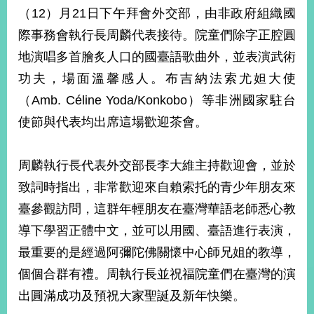
部
（12）月21日下午拜會外交部，由非政府組織國
新
際事務會執行長周麟代表接待。院童們除字正腔圓
聞
地演唱多首膾炙人口的國臺語歌曲外，並表演武術
中
心
功夫，場面溫馨感人。布吉納法索尤妲大使
（Amb. Céline Yoda/Konkobo）等非洲國家駐台
外
使節與代表均出席這場歡迎茶會。
交
資
訊
周麟執行長代表外交部長李大維主持歡迎會，並於
國
致詞時指出，非常歡迎來自賴索托的青少年朋友來
家
臺參觀訪問，這群年輕朋友在臺灣華語老師悉心教
與
導下學習正體中文，並可以用國、臺語進行表演，
地
區
最重要的是經過阿彌陀佛關懷中心師兄姐的教導，
個個合群有禮。周執行長並祝福院童們在臺灣的演
國
際
出圓滿成功及預祝大家聖誕及新年快樂。
傳