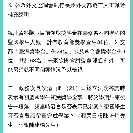
※ 公眾外交協調會執行長兼外交部發言人王珮玲
補充說明：
統計資料顯示目前領取獎學金在臺修習不同學程的
聖國學生人數，計有教育部獎學金生31位、外交
部「臺灣獎學金」生34位，以及國合會獎學金生3
位，共計68名；未來除開會討論處理通則外，可
能另須就不同個案情況予以檢視。
二、政務次長侯清山昨（21）日於立法院答詢時
表示有關聖國學生領受獎學金事，將於學期結束後
告一段落。渠當時發言是否表示已定案？聖國學生
可否自費續留臺完成學業？（蘋果日報陳培煌先
生、旺報陳建瑜先生）