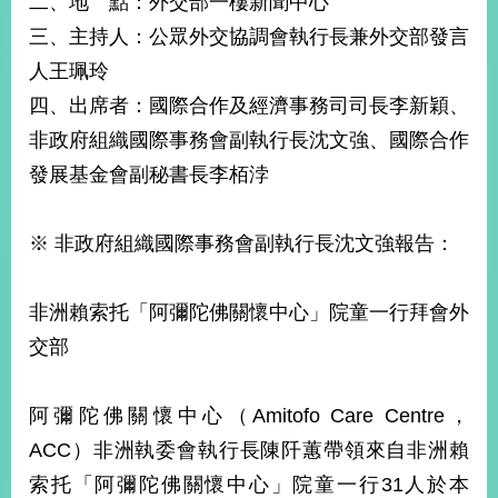
二、地 點：外交部一樓新聞中心
經
三、主持人：公眾外交協調會執行長兼外交部發言
濟
日
人王珮玲
不
落
四、出席者：國際合作及經濟事務司司長李新穎、
國
非政府組織國際事務會副執行長沈文強、國際合作
台
發展基金會副秘書長李栢浡
海
和
平
※ 非政府組織國際事務會副執行長沈文強報告：
護
照
非洲賴索托「阿彌陀佛關懷中心」院童一行拜會外
回
交部
首
網
頁
站
阿彌陀佛關懷中心（Amitofo Care Centre，
關
ACC）非洲執委會執行長陳阡蕙帶領來自非洲賴
於
導
本
索托「阿彌陀佛關懷中心」院童一行31人於本
覽