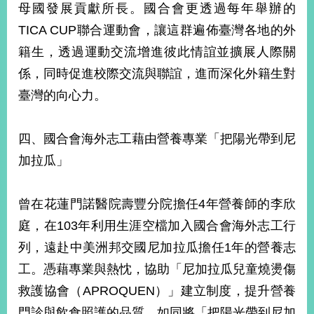
母國發展貢獻所長。國合會更透過每年舉辦的
TICA CUP聯合運動會，讓這群遍佈臺灣各地的外
籍生，透過運動交流增進彼此情誼並擴展人際關
係，同時促進校際交流與聯誼，進而深化外籍生對
臺灣的向心力。
四、國合會海外志工藉由營養專業「把陽光帶到尼
加拉瓜」
曾在花蓮門諾醫院壽豐分院擔任4年營養師的李欣
庭，在103年利用生涯空檔加入國合會海外志工行
列，遠赴中美洲邦交國尼加拉瓜擔任1年的營養志
工。憑藉專業與熱忱，協助「尼加拉瓜兒童燒燙傷
救護協會（APROQUEN）」建立制度，提升營養
門診與飲食照護的品質，如同將「把陽光帶到尼加