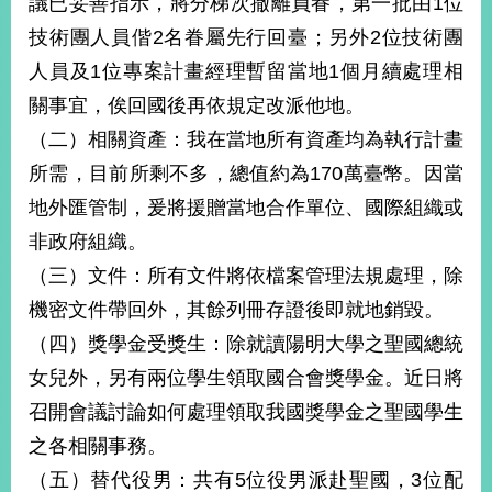
議已妥善指示，將分梯次撤離員眷，第一批由1位
技術團人員偕2名眷屬先行回臺；另外2位技術團
人員及1位專案計畫經理暫留當地1個月續處理相
關事宜，俟回國後再依規定改派他地。
（二）相關資產：我在當地所有資產均為執行計畫
所需，目前所剩不多，總值約為170萬臺幣。因當
地外匯管制，爰將援贈當地合作單位、國際組織或
非政府組織。
（三）文件：所有文件將依檔案管理法規處理，除
機密文件帶回外，其餘列冊存證後即就地銷毀。
（四）獎學金受獎生：除就讀陽明大學之聖國總統
女兒外，另有兩位學生領取國合會獎學金。近日將
召開會議討論如何處理領取我國獎學金之聖國學生
之各相關事務。
（五）替代役男：共有5位役男派赴聖國，3位配