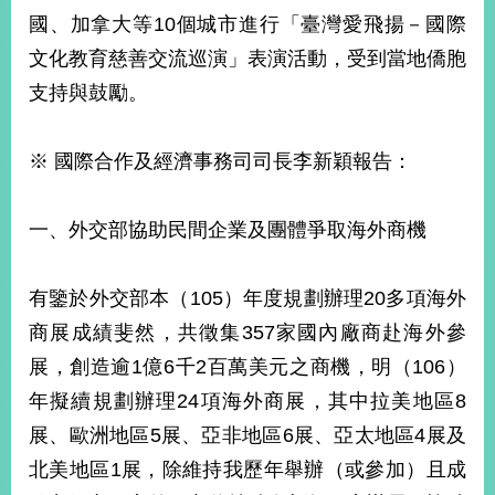
國、加拿大等10個城市進行「臺灣愛飛揚－國際
文化教育慈善交流巡演」表演活動，受到當地僑胞
旅
部
粉
外
長
絲
支持與鼓勵。
國
信
專
人
箱
頁
急
難
救
※ 國際合作及經濟事務司司長李新穎報告：
LINE
助
Instagram
X平台
服
(原推特)
務
專
線
一、外交部協助民間企業及團體爭取海外商機
APP
YouTube
RSS
有鑒於外交部本（105）年度規劃辦理20多項海外
政
府
商展成績斐然，共徵集357家國內廠商赴海外參
網
展，創造逾1億6千2百萬美元之商機，明（106）
站
年擬續規劃辦理24項海外商展，其中拉美地區8
資
料
展、歐洲地區5展、亞非地區6展、亞太地區4展及
開
北美地區1展，除維持我歷年舉辦（或參加）且成
放
宣