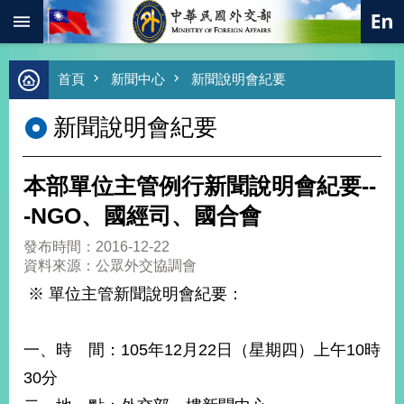
:::
跳到主要內容區塊
進
首頁
新聞中心
新聞說明會紀要
階
搜
新聞說明會紀要
尋
熱
門
本部單位主管例行新聞說明會紀要--
關
鍵
-NGO、國經司、國合會
字
發布時間：2016-12-22
總
資料來源：公眾外交協調會
合
外
※ 單位主管新聞說明會紀要：
交
價
一、時 間：105年12月22日（星期四）上午10時
值
外
30分
交