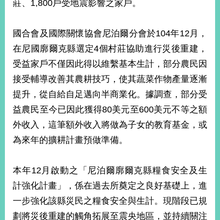
莊、1,800戶受地震影響之家戶。
國合會及國際關懷協會尼泊爾分會於104年12月，
在尼國廓爾克縣選定4個村莊協助進行災後重建，
受益家戶不僅因此得以維繫基本生計，部分農民因
接受輔導改善其農耕技巧，使其蔬菜作物產量逐漸
提升，從自給自足邁向半商業化。據調查，部分受
益農民至今已因此獲得80美元至600美元不等之額
外收入，這筆額外收入將做為子女的教育基金，或
為來年的擴耕計畫預做準備。
本年12月啟動之「尼泊爾廓爾克縣糧食安全及生
計強化計畫」，係在過去所奠定之良好基礎上，進
一步強化該縣災民之糧食安全與生計。現階段已規
劃將災後重建的觸角拓展至震央地區，並持續關注