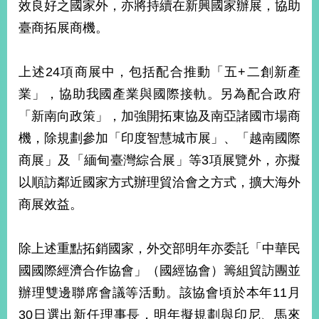
效良好之國家外，亦將持續在新興國家辦展，協助
告
臺商拓展商機。
隱
私
上述24項商展中，包括配合推動「五+二創新產
權
保
業」，協助我國產業與國際接軌。另為配合政府
護
「新南向政策」，加強開拓東協及南亞諸國市場商
及
資
機，除規劃參加「印度智慧城市展」、「越南國際
訊
商展」及「緬甸臺灣綜合展」等3項展覽外，亦擬
安
全
以順訪鄰近國家方式辦理貿洽會之方式，擴大海外
政
商展效益。
策
無
除上述重點拓銷國家，外交部明年亦委託「中華民
障
國國際經濟合作協會」（國經協會）籌組貿訪團並
礙
網
辦理雙邊聯席會議等活動。該協會頃於本年11月
站
30日選出新任理事長，明年擬規劃與印尼、馬來
說