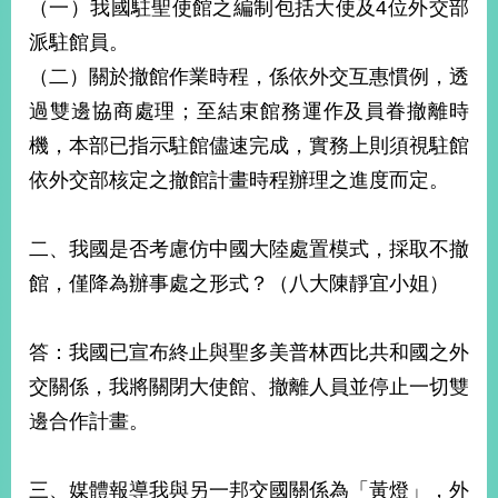
（一）我國駐聖使館之編制包括大使及4位外交部
派駐館員。
（二）關於撤館作業時程，係依外交互惠慣例，透
過雙邊協商處理；至結束館務運作及員眷撤離時
機，本部已指示駐館儘速完成，實務上則須視駐館
依外交部核定之撤館計畫時程辦理之進度而定。
二、我國是否考慮仿中國大陸處置模式，採取不撤
館，僅降為辦事處之形式？（八大陳靜宜小姐）
答：我國已宣布終止與聖多美普林西比共和國之外
交關係，我將關閉大使館、撤離人員並停止一切雙
邊合作計畫。
三、媒體報導我與另一邦交國關係為「黃燈」，外