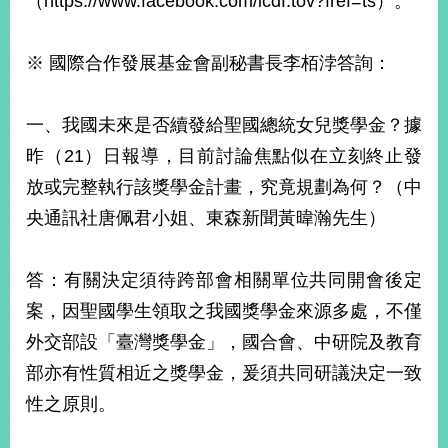
（https://www.facebook.com/icdf.tov?fref=ts）。
※ 國際合作發展基金會副秘書長李栢浡答詢：
一、我國未來是否續發給聖國總統女兒獎學金？據
昨（21）日報導，目前討論焦點似在立刻終止發
放或完整執行該獎學金計畫，究竟規劃為何？（中
央通訊社唐佩君小姐、東森新聞黃暐瀚先生）
答：有關決定須待跨部會相關單位共同開會後定
案，因聖國學生領取之我國獎學金來源多處，不僅
外交部設「臺灣獎學金」，國合會、中研院及教育
部亦有性質相近之獎學金，爰須共同研議決定一致
性之原則。