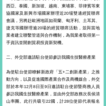
明
西亞、泰國、新加坡、越南、柬埔寨、菲律賓等東
協國家及新興市場國家辦理近20場雙邊經貿聯席
聯
絡
會議，另將赴歐洲地區如荷蘭、匈牙利、土耳其、
我
捷克等國辦理逾20場的經貿聯席活動，並與當地
們
業者建立聯繫管道與合作機制，為我業者取得第一
手資訊並開創貿易投資新契機。
二、外交部邀請駐台使節參訪我國生技醫療產業
為使駐台使節瞭解新政府「五+二創新產業」之推
動方向，以及促進國際產業合作及商機媒合，外交
部於本年12月8日至9日邀請駐台使節暨商務人員
參訪我國生技醫療產業，並由外交部政務次長侯清
山率團。此行共吸引22國，計28位使節代表報名