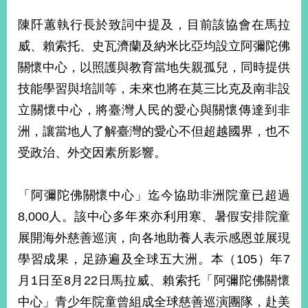
播
陳阡蕙執行長於致詞中提及，目前該協會在馬拉
政
威、賴索托、史瓦濟蘭及納米比亞均設立阿彌陀佛
府
關懷中心，以照護與教育當地失親孤兒，同時提供
資
訊
技能學習與培訓等，未來也將在莫三比克及南非設
公
立關懷中心，將臺灣人民的愛心與關懷傳達到非
開
洲，讓當地人了解臺灣的愛心不但超越國界，也不
為
受政治、外交因素所影響。
民
服
務
「阿彌陀佛關懷中心」迄今協助非洲院童已超過
8,000人。該中心多年來亦利用寒、暑假安排院童
本
部
展開海外慈善巡演，向各地助養人表示感恩並展現
相
學習成果，足跡遍及全球五大洲。本（105）年7
關
網
月1日至8月22日馬拉威、賴索托「阿彌陀佛關懷
站
中心」青少年院童曾組成全球慈善巡演團隊，赴美