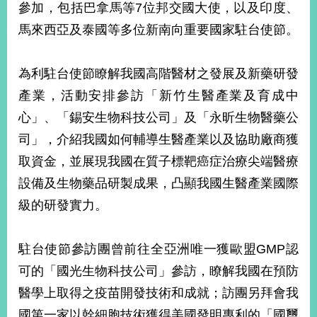
參加，包括巴拿馬等7位邦交國大使，以及印度、
馬來西亞及泰國等多位新南向重要國家駐台使節。
為利駐台使節瞭解我國高階醫材之發展及新藥研發
產業，活動安排參訪「新竹生醫產業及育成中
心」、「錫安生物科技公司」及「永昕生物醫藥公
司」，介紹我國如何輔導生醫產業以及協助廠商獲
取資金，並展現我國在質子標靶癌症治療尖端醫療
設備及生物藥品研製成果，凸顯我國生醫產業國際
級的研發實力。
駐台使節參訪團曾前往全亞洲唯一獲歐盟GMP認
可的「國光生物科技公司」參訪，瞭解我國在預防
醫學上取得之疫苗開發技術和成就；訪團另拜會我
國第一家以幹細胞技術獲得美國發明專利的「國璽