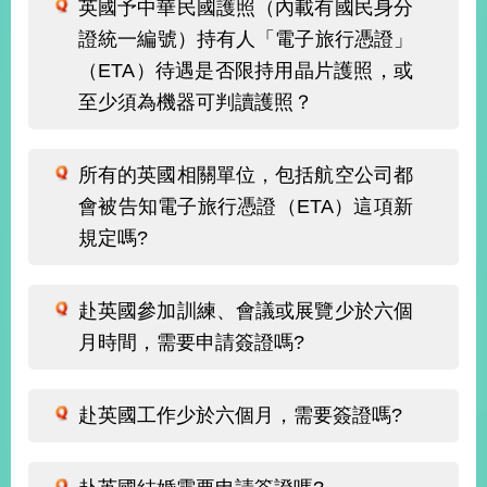
部
英國予中華民國護照（內載有國民身分
證統一編號）持有人「電子旅行憑證」
新
（ETA）待遇是否限持用晶片護照，或
聞
中
至少須為機器可判讀護照？
心
外
所有的英國相關單位，包括航空公司都
交
會被告知電子旅行憑證（ETA）這項新
資
規定嗎?
訊
國
赴英國參加訓練、會議或展覽少於六個
家
與
月時間，需要申請簽證嗎?
地
區
赴英國工作少於六個月，需要簽證嗎?
國
際
傳