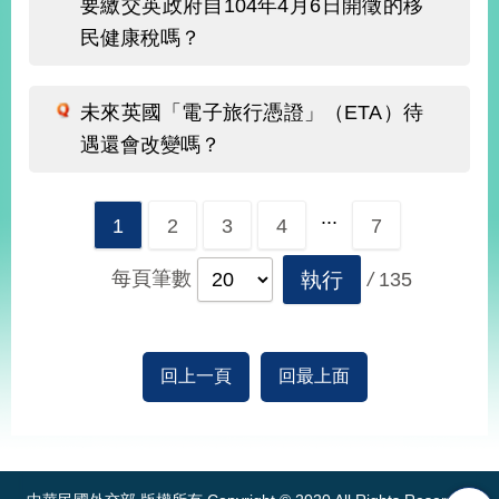
要繳交英政府自104年4月6日開徵的移
明
民健康稅嗎？
聯
絡
未來英國「電子旅行憑證」（ETA）待
我
們
遇還會改變嗎？
...
1
2
3
4
7
每頁筆數
執行
/
135
回上一頁
回最上面
:::