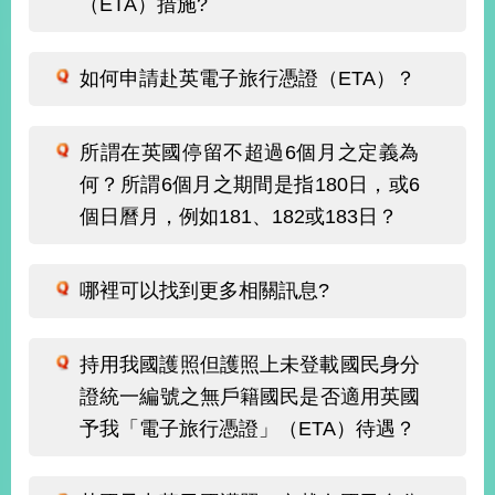
（ETA）措施?
經
濟
日
如何申請赴英電子旅行憑證（ETA）？
不
落
國
所謂在英國停留不超過6個月之定義為
台
海
何？所謂6個月之期間是指180日，或6
和
個日曆月，例如181、182或183日？
平
護
照
哪裡可以找到更多相關訊息?
回
持用我國護照但護照上未登載國民身分
首
網
證統一編號之無戶籍國民是否適用英國
頁
站
關
予我「電子旅行憑證」（ETA）待遇？
於
導
本
覽