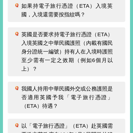
告
如果持電子旅行憑證（ETA）入境英
國，入境還需要按指紋嗎？
隱
私
權
英國是否要求持電子旅行憑證（ETA）
保
入境英國之中華民國護照（內載有國民
護
及
身分證統一編號）持有人在入境時護照
資
至少需有一定之效期（例如6個月以
訊
上）？
安
全
政
策
我國人持用中華民國外交或公務護照是
否適用英國予我「電子旅行憑證」
無
（ETA）待遇？
障
礙
網
以「電子旅行憑證」（ETA）赴英國需
站
說