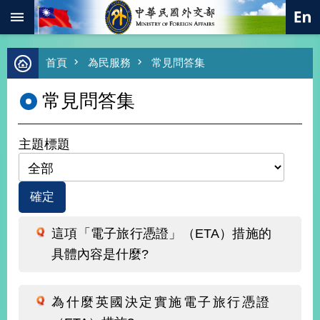
:::
跳到主要內容區塊
進
首頁
為民服務
常見問答集
階
搜
常見問答集
尋
熱
門
主題標題
關
鍵
字
總
合
外
這項「電子旅行憑證」（ETA）措施的
交
具體內容是什麼?
價
值
外
為什麼英國決定實施電子旅行憑證
交