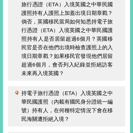
旅行憑證（ETA）入境英國之中華民國
護照持有人護照上加蓋出境日期章戳？
旅
部
粉
倘否，英國移民當局如何知悉持電子旅
外
長
絲
國
信
專
人
箱
頁
行憑證（ETA）入境英國之中華民國護
急
難
照持有人是否居留超過6個月？英國移
救
LINE
助
Instagram
X平台
服
(原推特)
民官是否在他們出境時檢查護照上的入
務
專
境日期章戳？如果移民官發現他們居留
線
超過6個月，會否列入紀錄並拒絕訪客
APP
YouTube
RSS
未來再入境英國？
政
府
持電子旅行憑證（ETA）入境英國之中
網
站
華民國護照（內載有國民身分證統一編
資
號）持有人，在何種特定情況下會在移
料
民海關遭拒絕入境？
開
放
宣