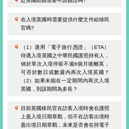
赴英國結婚需要申請簽證嗎?
播
政
在入境英國時需要提供什麼文件給移民
府
官嗎?
資
訊
公
開
（1）適用「電子旅行憑證」（ETA）
待遇入境英國之中華民國護照持有人，
為
倘於單次入境停留不逾6個月後離英，
民
服
可否於數日或數週內再次入境英國？
務
（2）如果未能在一定期間內再次入境
英國，則該期間為多長？
本
部
相
目前英國移民官在訪客入境時會在護照
關
網
上蓋入境日期章戳，但不在訪客出境時
站
蓋出境日期章戳，未來是否會在持電子