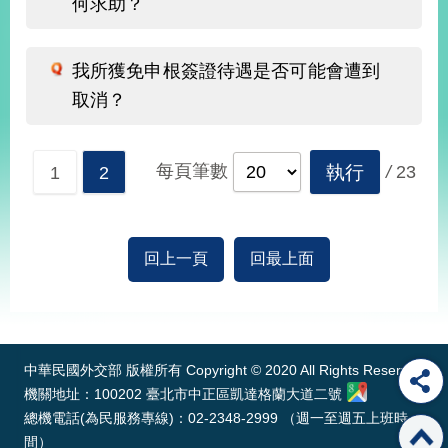
何求助？
經
濟
日
我所獲免申根簽證待遇是否可能會遭到
不
落
取消？
國
台
海
每頁筆數
執行
/
23
1
2
和
平
護
照
回上一頁
回最上面
回
:::
首
網
頁
中華民國外交部 版權所有 Copyright © 2020 All Rights Reserved
站
關
機關地址：100202 臺北市中正區凱達格蘭大道二號
於
導
總機電話(為民服務專線)：02-2348-2999 （週一至週五上班時
本
間）
覽