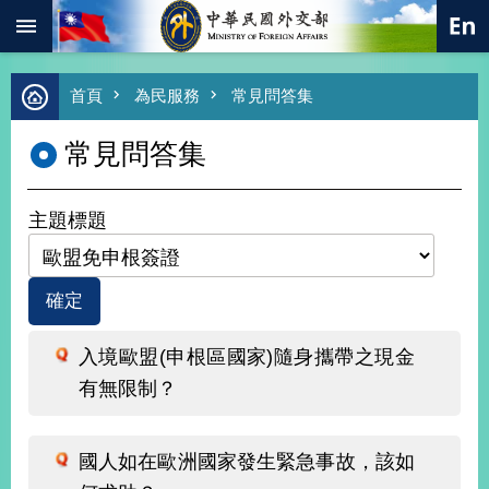
:::
跳到主要內容區塊
進
首頁
為民服務
常見問答集
階
搜
常見問答集
尋
熱
門
主題標題
關
鍵
字
總
合
外
入境歐盟(申根區國家)隨身攜帶之現金
交
有無限制？
價
值
外
國人如在歐洲國家發生緊急事故，該如
交